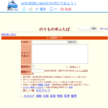
urlの先頭にgyo.tc/を付けてみよう！
通常
依頼