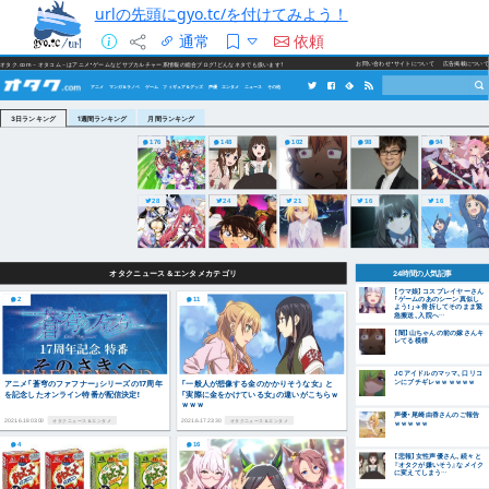
urlの先頭にgyo.tc/を付けてみよう！
通常
依頼