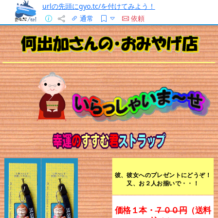
urlの先頭にgyo.tc/を付けてみよう！
通常
依頼