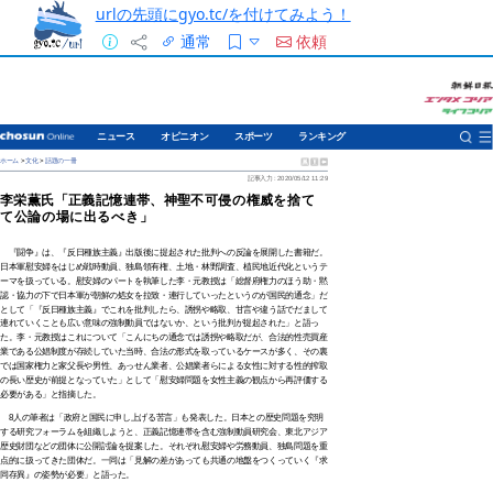
urlの先頭にgyo.tc/を付けてみよう！
通常
依頼