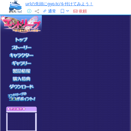
urlの先頭にgyo.tc/を付けてみよう！
通常
依頼