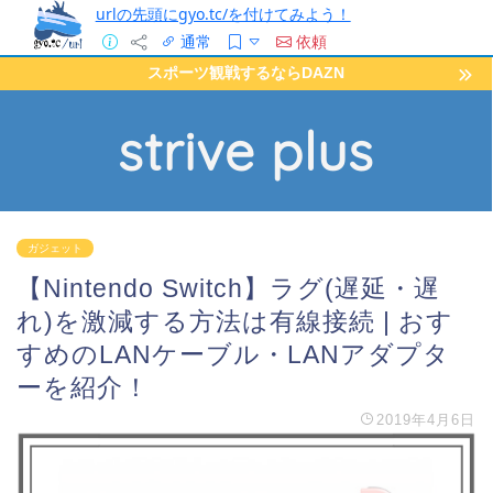
urlの先頭にgyo.tc/を付けてみよう！
通常
依頼