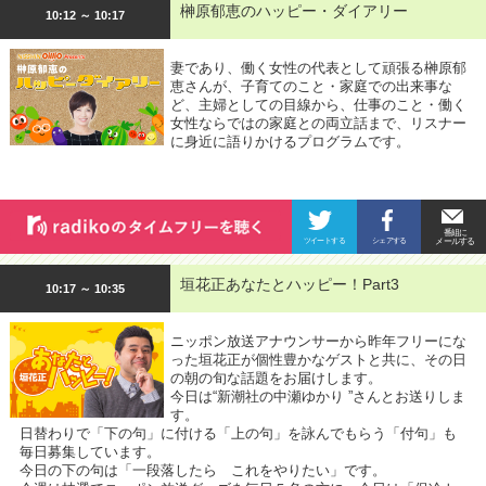
榊原郁恵のハッピー・ダイアリー
10:12 ～ 10:17
妻であり、働く女性の代表として頑張る榊原郁
恵さんが、子育てのこと・家庭での出来事な
ど、主婦としての目線から、仕事のこと・働く
女性ならではの家庭との両立話まで、リスナー
に身近に語りかけるプログラムです。
垣花正あなたとハッピー！Part3
10:17 ～ 10:35
ニッポン放送アナウンサーから昨年フリーにな
った垣花正が個性豊かなゲストと共に、その日
の朝の旬な話題をお届けします。
今日は“新潮社の中瀬ゆかり ”さんとお送りしま
す。
日替わりで「下の句」に付ける「上の句」を詠んでもらう「付句」も
毎日募集しています。
今日の下の句は「一段落したら これをやりたい」です。