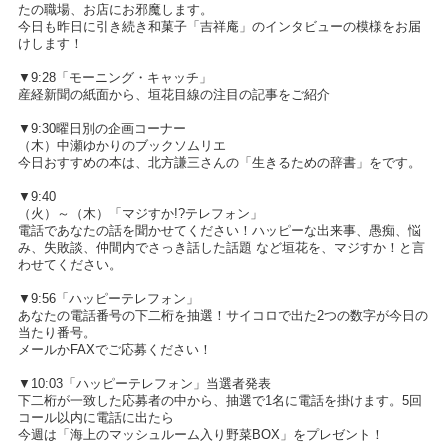
たの職場、お店にお邪魔します。
今日も昨日に引き続き和菓子「吉祥庵」のインタビューの模様をお届
けします！
▼9:28「モーニング・キャッチ」
産経新聞の紙面から、垣花目線の注目の記事をご紹介
▼9:30曜日別の企画コーナー
（木）中瀬ゆかりのブックソムリエ
今日おすすめの本は、北方謙三さんの「生きるための辞書」をです。
▼9:40
（火）～（木）「マジすか!?テレフォン」
電話であなたの話を聞かせてください！ハッピーな出来事、愚痴、悩
み、失敗談、仲間内でさっき話した話題 など垣花を、マジすか！と言
わせてください。
▼9:56「ハッピーテレフォン」
あなたの電話番号の下二桁を抽選！サイコロで出た2つの数字が今日の
当たり番号。
メールかFAXでご応募ください！
▼10:03「ハッピーテレフォン」当選者発表
下二桁が一致した応募者の中から、抽選で1名に電話を掛けます。5回
コール以内に電話に出たら
今週は「海上のマッシュルーム入り野菜BOX」をプレゼント！