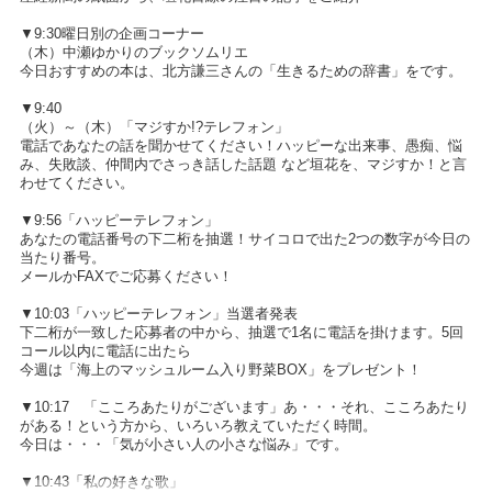
▼9:30曜日別の企画コーナー
（木）中瀬ゆかりのブックソムリエ
今日おすすめの本は、北方謙三さんの「生きるための辞書」をです。
▼9:40
（火）～（木）「マジすか!?テレフォン」
電話であなたの話を聞かせてください！ハッピーな出来事、愚痴、悩
み、失敗談、仲間内でさっき話した話題 など垣花を、マジすか！と言
わせてください。
▼9:56「ハッピーテレフォン」
あなたの電話番号の下二桁を抽選！サイコロで出た2つの数字が今日の
当たり番号。
メールかFAXでご応募ください！
▼10:03「ハッピーテレフォン」当選者発表
下二桁が一致した応募者の中から、抽選で1名に電話を掛けます。5回
コール以内に電話に出たら
今週は「海上のマッシュルーム入り野菜BOX」をプレゼント！
▼10:17 「こころあたりがございます」あ・・・それ、こころあたり
がある！という方から、いろいろ教えていただく時間。
今日は・・・「気が小さい人の小さな悩み」です。
▼10:43「私の好きな歌」