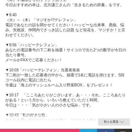
今日おすすめの本は、北方謙三さんの「生きるための辞書」をです。
▼9:40
（火）～（木）「マジすか!?テレフォン」
電話であなたの話を聞かせてください！ハッピーな出来事、愚痴、悩
み、失敗談、仲間内でさっき話した話題 など垣花を、マジすか！と言
わせてください。
▼9:56「ハッピーテレフォン」
あなたの電話番号の下二桁を抽選！サイコロで出た2つの数字が今日の
当たり番号。
メールかFAXでご応募ください！
▼10:03「ハッピーテレフォン」当選者発表
下二桁が一致した応募者の中から、抽選で1名に電話を掛けます。5回
コール以内に電話に出たら
今週は「海上のマッシュルーム入り野菜BOX」をプレゼント！
▼10:17 「こころあたりがございます」あ・・・それ、こころあたり
がある！という方から、いろいろ教えていただく時間。
今日は・・・「気が小さい人の小さな悩み」です。
▼10:43「私の好きな歌」
あなたの思い出のエピソードと共に、リクエスト曲をおかけします。