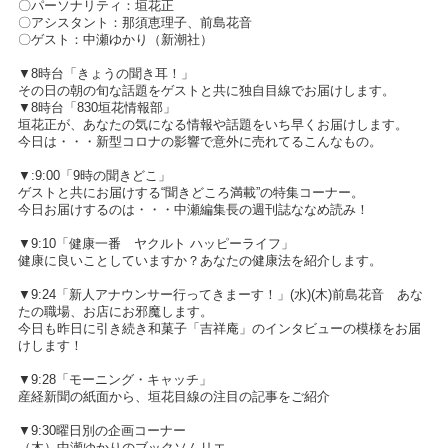
〇パーソナリティ：垣花正
〇アシスタント：那須恵理子、前島花音
〇ゲスト：中瀬ゆかり（新潮社）
▼8時台「きょうの聞き耳！」
その日の朝の旬な話題をゲストと共に独自目線でお届けします。
▼8時台「830垣花情報部」
垣花正が、あなたの気になる情報や話題をいち早くお届けします。
今日は・・・新型コロナの影響で意外に売れてるこんなもの。
▼:9:00「9時の聞きどこ」
ゲストと共にお届けする“聞きどころ満載”の特集コーナー。
今日お届けするのは・・・中瀬編集長の週刊誌ななめ読み！
▼9:10「健康一番 ヤクルト ハッピーライフ」
健康に良いことしていますか？あなたの健康法を紹介します。
▼9:24「新人アナウンサー行ってきまーす！」(水)(木)前島花音 あな
たの職場、お店にお邪魔します。
今日も昨日に引き続き和菓子「吉祥庵」のインタビューの模様をお届
けします！
▼9:28「モーニング・キャッチ」
産経新聞の紙面から、垣花目線の注目の記事をご紹介
▼9:30曜日別の企画コーナー
（木）中瀬ゆかりのブックソムリエ