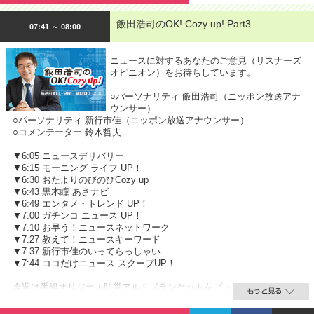
飯田浩司のOK! Cozy up! Part3
07:41 ～ 08:00
ニュースに対するあなたのご意見（リスナーズ
オピニオン）をお待ちしています。
○パーソナリティ 飯田浩司（ニッポン放送アナ
ウンサー）
○パーソナリティ 新行市佳（ニッポン放送アナウンサー）
○コメンテーター 鈴木哲夫
▼6:05 ニュースデリバリー
▼6:15 モーニング ライフ UP！
▼6:30 おたよりのびのびCozy up
▼6:43 黒木瞳 あさナビ
▼6:49 エンタメ・トレンド UP！
▼7:00 ガチンコ ニュース UP！
▼7:10 お早う！ニュースネットワーク
▼7:27 教えて！ニュースキーワード
▼7:37 新行市佳のいってらっしゃい
▼7:44 ココだけニュース スクープUP！
今週は番組オリジナル防災アルミブランケットをプレゼント。