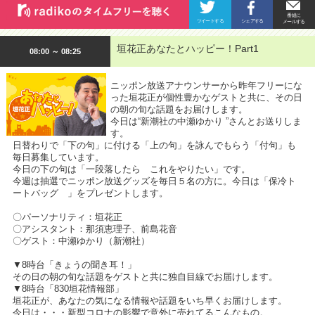
垣花正あなたとハッピー！Part1
08:00 ～ 08:25
ニッポン放送アナウンサーから昨年フリーにな
った垣花正が個性豊かなゲストと共に、その日
の朝の旬な話題をお届けします。
今日は“新潮社の中瀬ゆかり ”さんとお送りしま
す。
日替わりで「下の句」に付ける「上の句」を詠んでもらう「付句」も
毎日募集しています。
今日の下の句は「一段落したら これをやりたい」です。
今週は抽選でニッポン放送グッズを毎日５名の方に。今日は「保冷ト
ートバッグ 」をプレゼントします。
〇パーソナリティ：垣花正
〇アシスタント：那須恵理子、前島花音
〇ゲスト：中瀬ゆかり（新潮社）
▼8時台「きょうの聞き耳！」
その日の朝の旬な話題をゲストと共に独自目線でお届けします。
▼8時台「830垣花情報部」
垣花正が、あなたの気になる情報や話題をいち早くお届けします。
今日は・・・新型コロナの影響で意外に売れてるこんなもの。