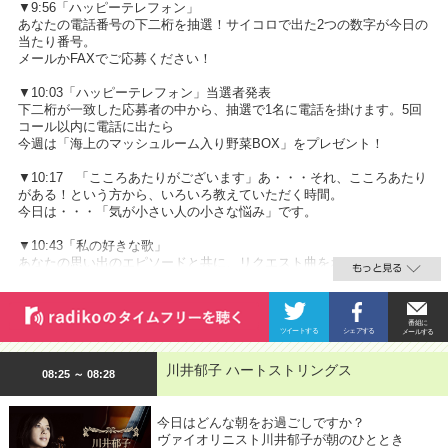
▼9:56「ハッピーテレフォン」
あなたの電話番号の下二桁を抽選！サイコロで出た2つの数字が今日の
当たり番号。
メールかFAXでご応募ください！
▼10:03「ハッピーテレフォン」当選者発表
下二桁が一致した応募者の中から、抽選で1名に電話を掛けます。5回
コール以内に電話に出たら
今週は「海上のマッシュルーム入り野菜BOX」をプレゼント！
▼10:17 「こころあたりがございます」あ・・・それ、こころあたり
がある！という方から、いろいろ教えていただく時間。
今日は・・・「気が小さい人の小さな悩み」です。
▼10:43「私の好きな歌」
あなたの思い出のエピソードと共に、リクエスト曲をおかけします。
川井郁子 ハートストリングス
08:25 ～ 08:28
今日はどんな朝をお過ごしですか？
ヴァイオリニスト川井郁子が朝のひととき