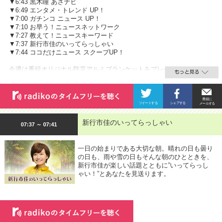
▼6:43 黒木瞳 あさナビ
▼6:49 エンタメ・トレンド UP！
▼7:00 ガチンコ ニュース UP！
▼7:10 お早う！ニュースネットワーク
▼7:27 教えて！ニュースキーワード
▼7:37 新行市佳のいってらっしゃい
▼7:44 ココだけニュース スクープUP！
今週は番組オリジナル防災アルミブランケットをプレゼント。
新行市佳のいってらっしゃい
07:37 ～ 07:41
一日の始まりである大切な朝。晴れの日も曇り
の日も、雨や雪の日もそんな朝のひとときを、
新行市佳が楽しい話題とともに”いってらっし
ゃい！”とあなたを見送ります。