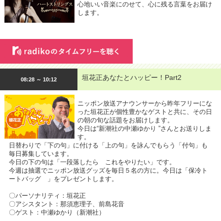
心地いい音楽にのせて、心に残る言葉をお届け
します。
垣花正あなたとハッピー！Part2
08:28 ～ 10:12
ニッポン放送アナウンサーから昨年フリーにな
った垣花正が個性豊かなゲストと共に、その日
の朝の旬な話題をお届けします。
今日は“新潮社の中瀬ゆかり ”さんとお送りしま
す。
日替わりで「下の句」に付ける「上の句」を詠んでもらう「付句」も
毎日募集しています。
今日の下の句は「一段落したら これをやりたい」です。
今週は抽選でニッポン放送グッズを毎日５名の方に。今日は「保冷ト
ートバッグ 」をプレゼントします。
〇パーソナリティ：垣花正
〇アシスタント：那須恵理子、前島花音
〇ゲスト：中瀬ゆかり（新潮社）