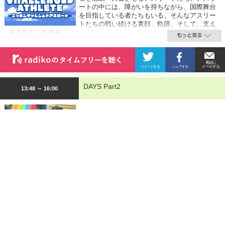
ートの中には、障がいを持ちながら、国際舞台
を目指している者たちもいる。そんなアスリー
トたちの戦い続ける素顔、軌跡、そして、支え
る人たちにも迫る。
DAYS Part2
13:48 ～ 16:00
今日は、アンディのTBS時代の後輩アナ、元T
BSアナウンサー林みなほさんが登場！
TBS時代の知られざるアンディの姿、アナウン
スルームの裏側をお伝えしちゃいます。
新型コロナウィルスの情報も随時お届けしてい
きます。
〇パーソナリティ：安東弘樹 〇デイズ・アシスタント：東島衣里（ニ
ッポン放送アナウンサー）
○ゲスト：林みなほ、菊地由美、ゴーラン三好玲子
▼ 13:00 オープニング
▼ 13:34 ハロー神奈川 →ニッポン放送 横浜支局から神奈川県の情報
をお届けします。
▼ 13:42 ニッポンチャレンジドアスリート →障害を乗り越えて世界を