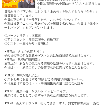
今日は“新潮社の中瀬ゆかり ”さんとお送りしま
す。
日替わりで「下の句」に付ける「上の句」を詠んでもらう「付句」も
毎日募集しています。
今日の下の句は「一段落したら これをやりたい」です。
今週は抽選でニッポン放送グッズを毎日５名の方に。今日は「保冷ト
ートバッグ 」をプレゼントします。
〇パーソナリティ：垣花正
〇アシスタント：那須恵理子、前島花音
〇ゲスト：中瀬ゆかり（新潮社）
▼8時台「きょうの聞き耳！」
その日の朝の旬な話題をゲストと共に独自目線でお届けします。
▼8時台「830垣花情報部」
垣花正が、あなたの気になる情報や話題をいち早くお届けします。
今日は・・・新型コロナの影響で意外に売れてるこんなもの。
▼:9:00「9時の聞きどこ」
ゲストと共にお届けする“聞きどころ満載”の特集コーナー。
今日お届けするのは・・・中瀬編集長の週刊誌ななめ読み！
▼9:10「健康一番 ヤクルト ハッピーライフ」
健康に良いことしていますか？あなたの健康法を紹介します。
▼9:24「新人アナウンサー行ってきまーす！」(水)(木)前島花音 あな