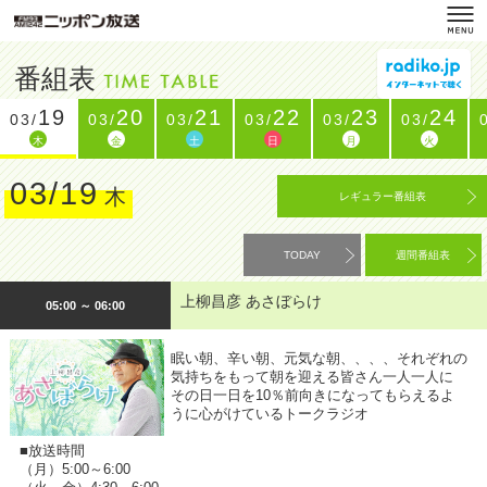
番組表
19
20
21
22
23
24
03/
03/
03/
03/
03/
03/
木
金
土
日
月
火
03/19
木
レギュラー番組表
TODAY
週間番組表
上柳昌彦 あさぼらけ
05:00 ～ 06:00
眠い朝、辛い朝、元気な朝、、、、それぞれの
気持ちをもって朝を迎える皆さん一人一人に
その日一日を10％前向きになってもらえるよ
うに心がけているトークラジオ
■放送時間
（月）5:00～6:00