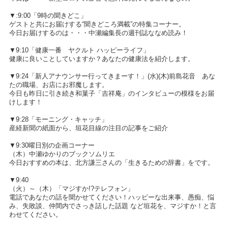
▼:9:00「9時の聞きどこ」
ゲストと共にお届けする“聞きどころ満載”の特集コーナー。
今日お届けするのは・・・中瀬編集長の週刊誌ななめ読み！
▼9:10「健康一番 ヤクルト ハッピーライフ」
健康に良いことしていますか？あなたの健康法を紹介します。
▼9:24「新人アナウンサー行ってきまーす！」(水)(木)前島花音 あな
たの職場、お店にお邪魔します。
今日も昨日に引き続き和菓子「吉祥庵」のインタビューの模様をお届
けします！
▼9:28「モーニング・キャッチ」
産経新聞の紙面から、垣花目線の注目の記事をご紹介
▼9:30曜日別の企画コーナー
（木）中瀬ゆかりのブックソムリエ
今日おすすめの本は、北方謙三さんの「生きるための辞書」をです。
▼9:40
（火）～（木）「マジすか!?テレフォン」
電話であなたの話を聞かせてください！ハッピーな出来事、愚痴、悩
み、失敗談、仲間内でさっき話した話題 など垣花を、マジすか！と言
わせてください。