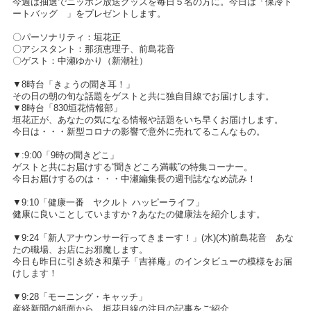
今週は抽選でニッポン放送グッズを毎日５名の方に。今日は「保冷ト
ートバッグ 」をプレゼントします。
〇パーソナリティ：垣花正
〇アシスタント：那須恵理子、前島花音
〇ゲスト：中瀬ゆかり（新潮社）
▼8時台「きょうの聞き耳！」
その日の朝の旬な話題をゲストと共に独自目線でお届けします。
▼8時台「830垣花情報部」
垣花正が、あなたの気になる情報や話題をいち早くお届けします。
今日は・・・新型コロナの影響で意外に売れてるこんなもの。
▼:9:00「9時の聞きどこ」
ゲストと共にお届けする“聞きどころ満載”の特集コーナー。
今日お届けするのは・・・中瀬編集長の週刊誌ななめ読み！
▼9:10「健康一番 ヤクルト ハッピーライフ」
健康に良いことしていますか？あなたの健康法を紹介します。
▼9:24「新人アナウンサー行ってきまーす！」(水)(木)前島花音 あな
たの職場、お店にお邪魔します。
今日も昨日に引き続き和菓子「吉祥庵」のインタビューの模様をお届
けします！
▼9:28「モーニング・キャッチ」
産経新聞の紙面から、垣花目線の注目の記事をご紹介