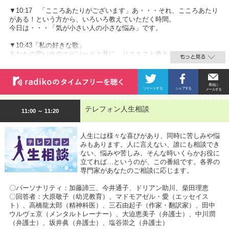
▼10:17 「こころあたりがございます」あ・・・それ、こころあたり
がある！という方から、いろいろ教えていただく時間。
今日は・・・「気が小さい人の小さな悩み」です。
▼10:43「私の好きな歌」
あなたの思い出のエピソードと共に、リクエスト曲をおかけします。
テレフォン人生相談
11:00 ～ 11:20
人生には様々な喜びがあり、同時に苦しみや悩
みもあります。人に言えない、誰にも相談でき
ない、悩みや苦しみ。そんな時いくらかお役に
立てれば…というのが、この番組です。各界の
専門家があなたのご相談に応じます。
〇パーソナリティ：加藤諦三、今井通子、ドリアン助川、柴田理恵
〇回答者：大原敬子（幼児教育）、マドモアゼル・愛（エッセイス
ト）、高橋龍太郎（精神科医）、三石由起子（作家・翻訳家）、田中
ウルヴェ京（メンタルトレーナー）、大迫恵美子（弁護士）、中川潤
（弁護士）、坂井眞（弁護士）、塩谷崇之（弁護士）