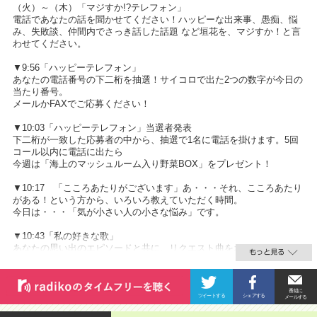
（火）～（木）「マジすか!?テレフォン」
電話であなたの話を聞かせてください！ハッピーな出来事、愚痴、悩
み、失敗談、仲間内でさっき話した話題 など垣花を、マジすか！と言
わせてください。
▼9:56「ハッピーテレフォン」
あなたの電話番号の下二桁を抽選！サイコロで出た2つの数字が今日の
当たり番号。
メールかFAXでご応募ください！
▼10:03「ハッピーテレフォン」当選者発表
下二桁が一致した応募者の中から、抽選で1名に電話を掛けます。5回
コール以内に電話に出たら
今週は「海上のマッシュルーム入り野菜BOX」をプレゼント！
▼10:17 「こころあたりがございます」あ・・・それ、こころあたり
がある！という方から、いろいろ教えていただく時間。
今日は・・・「気が小さい人の小さな悩み」です。
▼10:43「私の好きな歌」
あなたの思い出のエピソードと共に、リクエスト曲をおかけします。