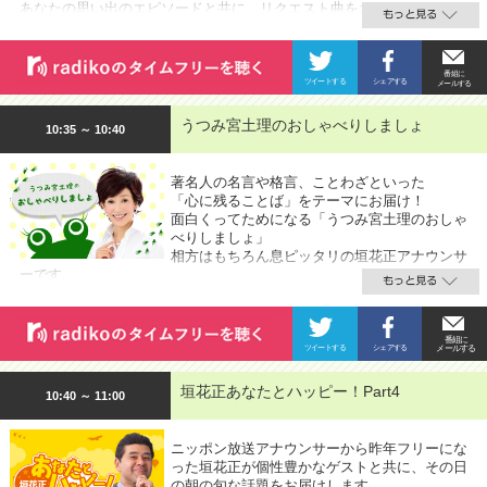
あなたの思い出のエピソードと共に、リクエスト曲をおかけします。
うつみ宮土理のおしゃべりしましょ
10:35 ～ 10:40
著名人の名言や格言、ことわざといった
「心に残ることば」をテーマにお届け！
面白くってためになる「うつみ宮土理のおしゃ
べりしましょ」
相方はもちろん息ピッタリの垣花正アナウンサ
ーです。
垣花正あなたとハッピー！Part4
10:40 ～ 11:00
ニッポン放送アナウンサーから昨年フリーにな
った垣花正が個性豊かなゲストと共に、その日
の朝の旬な話題をお届けします。