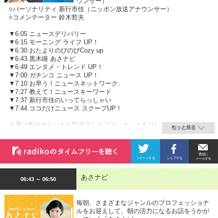
ウンサー）
○パーソナリティ 新行市佳（ニッポン放送アナウンサー）
○コメンテーター 鈴木哲夫
▼6:05 ニュースデリバリー
▼6:15 モーニング ライフ UP！
▼6:30 おたよりのびのびCozy up
▼6:43 黒木瞳 あさナビ
▼6:49 エンタメ・トレンド UP！
▼7:00 ガチンコ ニュース UP！
▼7:10 お早う！ニュースネットワーク
▼7:27 教えて！ニュースキーワード
▼7:37 新行市佳のいってらっしゃい
▼7:44 ココだけニュース スクープUP！
今週は番組オリジナル防災アルミブランケットをプレゼント。
あさナビ
06:43 ～ 06:50
毎朝、さまざまなジャンルのプロフェッショナ
ルをお迎えして、朝の活力になるお話をうかが