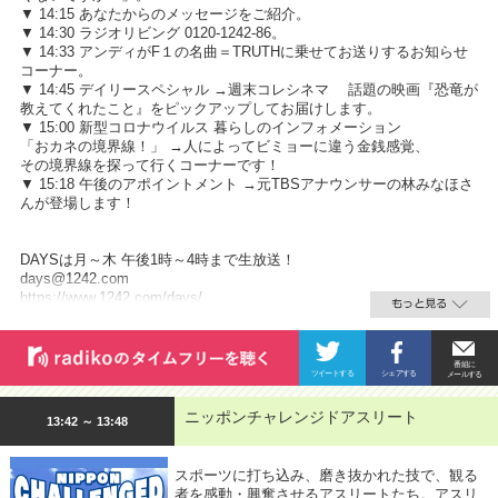
▼ 14:15 あなたからのメッセージをご紹介。
▼ 14:30 ラジオリビング 0120-1242-86。
▼ 14:33 アンディがF１の名曲＝TRUTHに乗せてお送りするお知らせ
コーナー。
▼ 14:45 デイリースペシャル →週末コレシネマ 話題の映画『恐竜が
教えてくれたこと』をピックアップしてお届けします。
▼ 15:00 新型コロナウイルス 暮らしのインフォメーション
「おカネの境界線！」 →人によってビミョーに違う金銭感覚、
その境界線を探って行くコーナーです！
▼ 15:18 午後のアポイントメント →元TBSアナウンサーの林みなほさ
んが登場します！
DAYSは月～木 午後1時～4時まで生放送！
days@1242.com
https://www.1242.com/days/
ニッポンチャレンジドアスリート
13:42 ～ 13:48
スポーツに打ち込み、磨き抜かれた技で、観る
者を感動・興奮させるアスリートたち。アスリ