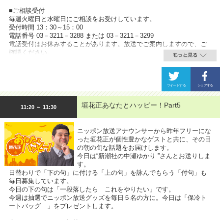
■ご相談受付
毎週火曜日と水曜日にご相談をお受けしています。
受付時間 13：30～15：00
電話番号 03－3211－3288 または 03－3211－3299
電話受付はお休みすることがあります。放送でご案内しますので、ご
確認ください。
垣花正あなたとハッピー！Part5
11:20 ～ 11:30
ニッポン放送アナウンサーから昨年フリーにな
った垣花正が個性豊かなゲストと共に、その日
の朝の旬な話題をお届けします。
今日は“新潮社の中瀬ゆかり ”さんとお送りしま
す。
日替わりで「下の句」に付ける「上の句」を詠んでもらう「付句」も
毎日募集しています。
今日の下の句は「一段落したら これをやりたい」です。
今週は抽選でニッポン放送グッズを毎日５名の方に。今日は「保冷ト
ートバッグ 」をプレゼントします。