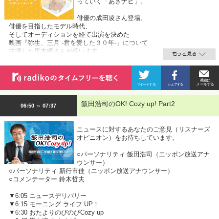
っていく「あさナビ」。
俳優の成田凌さん登場。
俳優を目指したモデル時代、
そしてオーディションを経て出演を決めた
映画『弥生、三月 -君を愛した３０年-』について
共演した黒木瞳さんが伺います。
飯田浩司のOK! Cozy up! Part2
06:50 ～ 07:37
ニュースに対するあなたのご意見（リスナーズ
オピニオン）をお待ちしています。
○パーソナリティ 飯田浩司（ニッポン放送アナ
ウンサー）
○パーソナリティ 新行市佳（ニッポン放送アナウンサー）
○コメンテーター 鈴木哲夫
▼6:05 ニュースデリバリー
▼6:15 モーニング ライフ UP！
▼6:30 おたよりのびのびCozy up