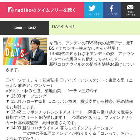
DAYS Part1
13:00 ～ 13:42
今日は、アンディのTBS時代の後輩アナ、元T
BSアナウンサー林みなほさんが登場！
TBS時代の知られざるアンディの姿、アナウン
スルームの裏側をお伝えしちゃいます。
新型コロナウィルスの情報も随時お届けしてい
きます。
〇パーソナリティ：安東弘樹 〇デイズ・アシスタント：東島衣里（ニ
ッポン放送アナウンサー）
○ゲスト：林みなほ、菊地由美、ゴーラン三好玲子
▼ 13:00 オープニング
▼ 13:34 ハロー神奈川 →ニッポン放送 横浜支局から神奈川県の情報
をお届けします。
▼ 13:42 ニッポンチャレンジドアスリート →障害を乗り越えて世界を
目指すアスリートを応援します！ 今週のゲストは、ブラインドサッ
カー日本代表監督、高田敏志さんです。
▼ 14:00 新型コロナウイルス 暮らしのインフォメーション
世の中の不条理にアンディが怒りまくる「コレって、おかし
くないですか？」。