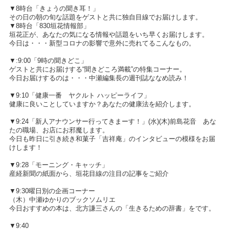
▼8時台「きょうの聞き耳！」
その日の朝の旬な話題をゲストと共に独自目線でお届けします。
▼8時台「830垣花情報部」
垣花正が、あなたの気になる情報や話題をいち早くお届けします。
今日は・・・新型コロナの影響で意外に売れてるこんなもの。
▼:9:00「9時の聞きどこ」
ゲストと共にお届けする“聞きどころ満載”の特集コーナー。
今日お届けするのは・・・中瀬編集長の週刊誌ななめ読み！
▼9:10「健康一番 ヤクルト ハッピーライフ」
健康に良いことしていますか？あなたの健康法を紹介します。
▼9:24「新人アナウンサー行ってきまーす！」(水)(木)前島花音 あな
たの職場、お店にお邪魔します。
今日も昨日に引き続き和菓子「吉祥庵」のインタビューの模様をお届
けします！
▼9:28「モーニング・キャッチ」
産経新聞の紙面から、垣花目線の注目の記事をご紹介
▼9:30曜日別の企画コーナー
（木）中瀬ゆかりのブックソムリエ
今日おすすめの本は、北方謙三さんの「生きるための辞書」をです。
▼9:40