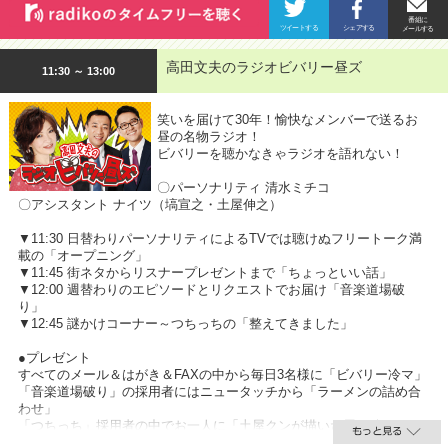
高田文夫のラジオビバリー昼ズ
11:30 ～ 13:00
笑いを届けて30年！愉快なメンバーで送るお
昼の名物ラジオ！
ビバリーを聴かなきゃラジオを語れない！
〇パーソナリティ 清水ミチコ
〇アシスタント ナイツ（塙宣之・土屋伸之）
▼11:30 日替わりパーソナリティによるTVでは聴けぬフリートーク満
載の「オープニング」
▼11:45 街ネタからリスナープレゼントまで「ちょっといい話」
▼12:00 週替わりのエピソードとリクエストでお届け「音楽道場破
り」
▼12:45 謎かけコーナー～つちっちの「整えてきました」
●プレゼント
すべてのメール＆はがき＆FAXの中から毎日3名様に「ビバリー冷マ」
「音楽道場破り」の採用者にはニュータッチから「ラーメンの詰め合
わせ」
「つちっち」採用者の中でお一人に「土屋クンが描いた馬の絵」