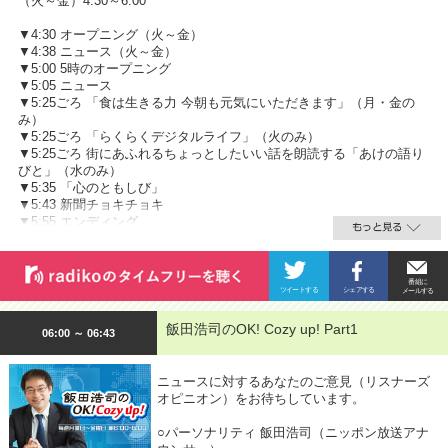
（火～金）4:30～6:00
▼4:30 オープニング（火～金）
▼4:38 ニュース（火～金）
▼5:00 5時のオープニング
▼5:05 ニュース
▼5:25ごろ 「食は生きる力 今朝も元気にいただきます」（月・金の
み）
▼5:25ごろ 「らくらくデジタルライフ」（火のみ）
▼5:25ごろ 街にあふれるちょっとしたいい話を朗読する「あけの語り
びと」（水のみ）
▼5:35 「心のともしび」
▼5:43 新聞チョキチョキ
▼5:55 エンディング
飯田浩司のOK! Cozy up! Part1
06:00 ～ 06:43
ニュースに対するあなたのご意見（リスナーズ
オピニオン）をお待ちしています。
○パーソナリティ 飯田浩司（ニッポン放送アナ