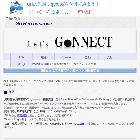
urlの先頭にgyo.tc/を付けてみよう！
通常
依頼