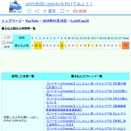
urlの先頭にgyo.tc/を付けてみよう！
通常
依頼