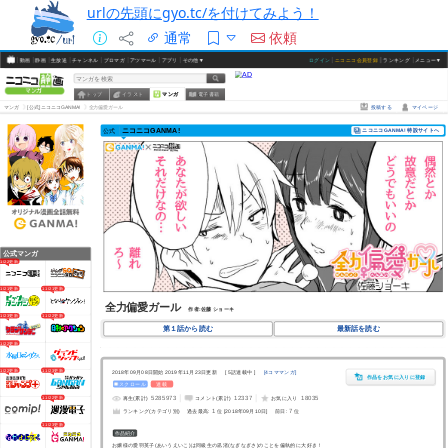
urlの先頭にgyo.tc/を付けてみよう！
通常
依頼