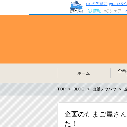
urlの先頭にgyo.tc
情報
シェア