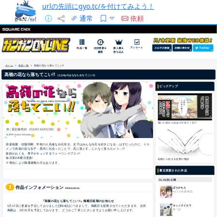
urlの先頭にgyo.tc/を付けてみよう！
通常
依頼