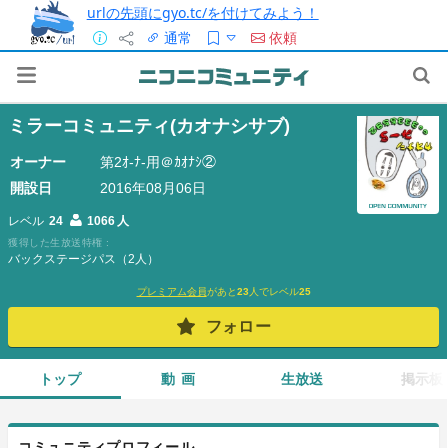
urlの先頭にgyo.tc/を付けてみよう！
通常
依頼