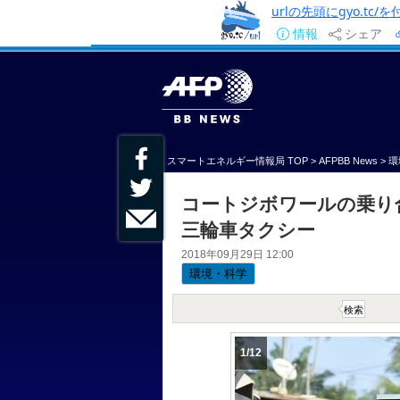
urlの先頭にgyo.tc
情報
シェア