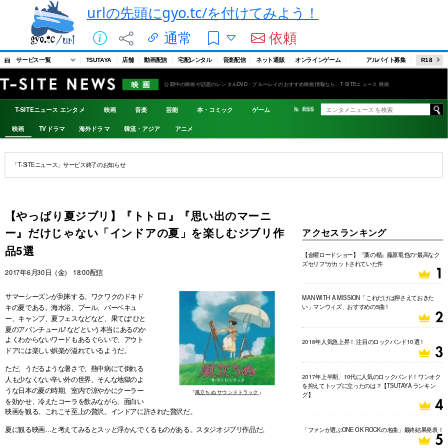
urlの先頭にgyo.tc/を付けてみよう！
通常
依頼