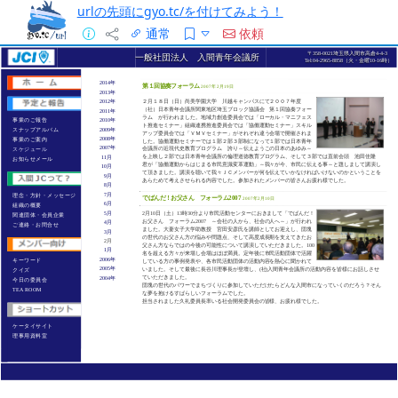
urlの先頭にgyo.tc/を付けてみよう！
通常
依頼