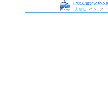
urlの先頭にgyo.tc
情報
シェア