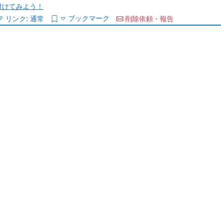
/を付けてみよう！
ブックマーク
リンク:
通常
削除依頼・報告