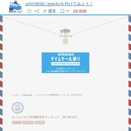
urlの先頭にgyo.tc/を付けてみよう！
通常
依頼