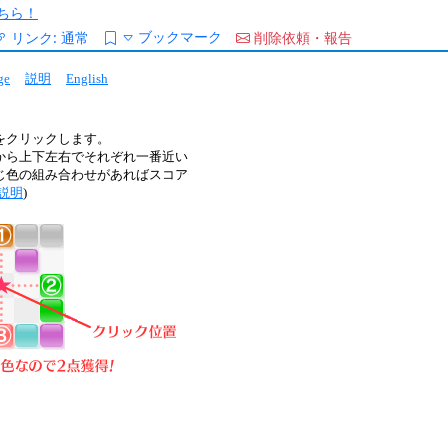
ちら！
ブックマーク
リンク:
通常
削除依頼・報告