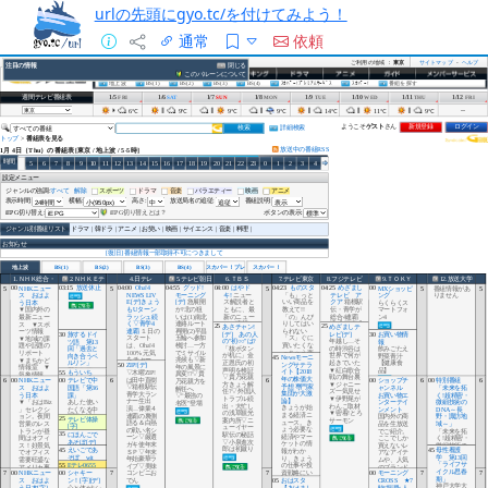
urlの先頭にgyo.tc/を付けてみよう！
通常
依頼