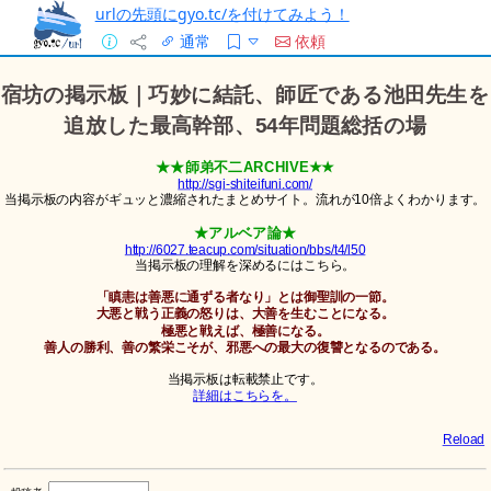
urlの先頭にgyo.tc/を付けてみよう！
通常
依頼