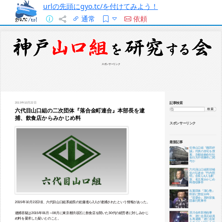
urlの先頭にgyo.tc/を付けてみよう！
通常
依頼