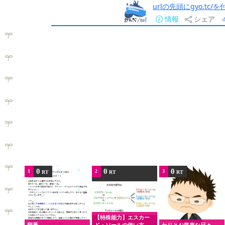
urlの先頭にgyo.tc
情報
シェア