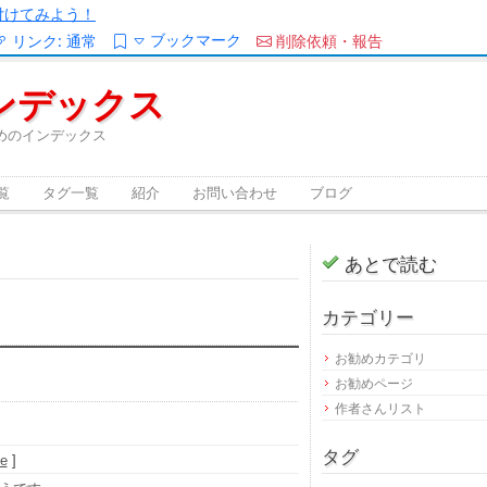
/を付けてみよう！
ブックマーク
リンク:
通常
削除依頼・報告