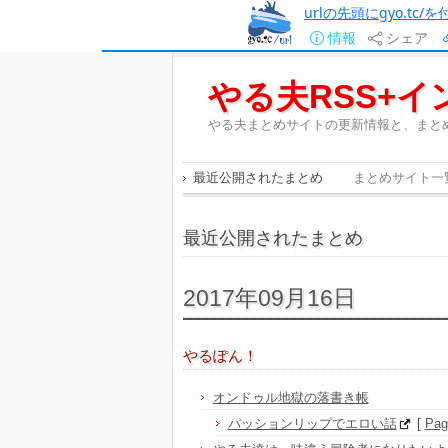
urlの先頭にgyo.tc
情報
シェア