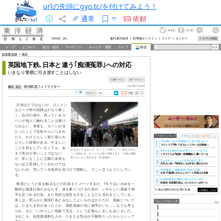
urlの先頭にgyo.tc/を付けてみよう！
通常
依頼