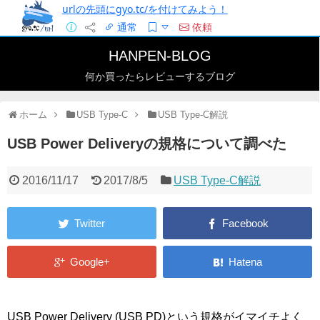
urlの先頭にgyo.tc/を付けてみよう！
通常
依頼