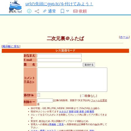
urlの先頭にgyo.tc/を付けてみよう！
通常
依頼