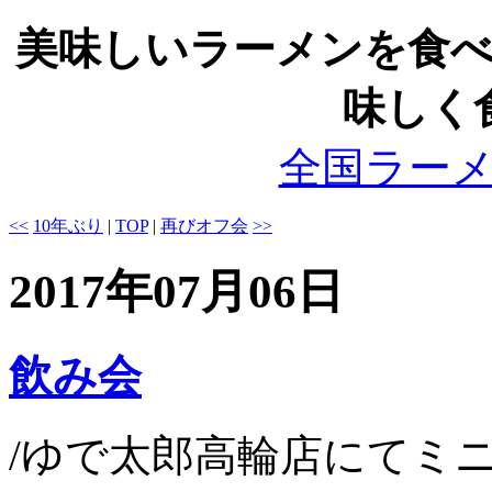
美味しいラーメンを食
味しく
全国ラー
<<
10年ぶり
|
TOP
|
再びオフ会
>>
2017年07月06日
飲み会
/ゆで太郎高輪店にてミ