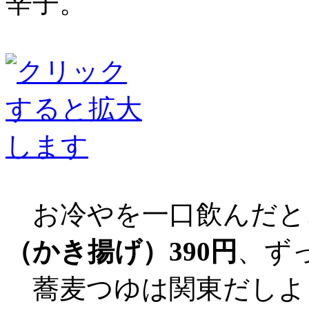
辛子。
お冷やを一口飲んだと
（かき揚げ）390円
、ず
蕎麦つゆは関東だしよ