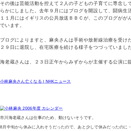
その後は芸能活動を控えて２人の子どもの子育てに専念し
らかにしました。去年９月にはブログを開設して、闘病生
１１月にはイギリスの公共放送ＢＢＣが、このブログがが
でいます。
ブログによりますと、麻央さんは手術や放射線治療を受け
２９日に退院し、在宅医療を続ける様子をつづっていまし
海老蔵さんは、２３日正午からみずからが主催する公演に
小林麻央さん亡くなる | NHKニュース
市川海老蔵さんは仕事のため、動けないそうです。
8月中旬から休みに入れそうだったので、あと少しで休みだったのに