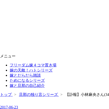
メニュー
フリーダム嫁４コマ置き場
嫁の天敵！ハトシリーズ
嫁とだらだら雑談
ためになるシリーズ
嫁と旦那の自己紹介
トップ
>
旦那の独り言シリーズ
>
【訃報】小林麻央さん(3
2017
-
06
-
23