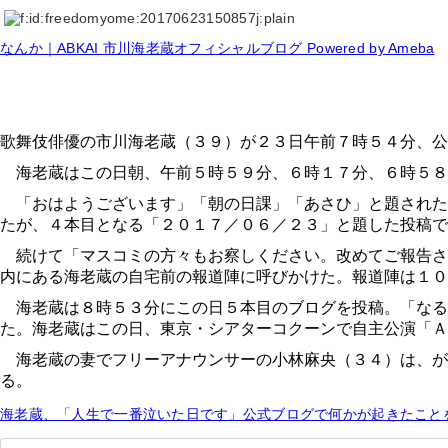
なんか｜ABKAI 市川海老蔵オフィシャルブログ Powered by Ameba
歌舞伎俳優の市川海老蔵（３９）が２３日午前７時５４分、公
海老蔵はこの日朝、午前５時５９分、６時１７分、６時５８
「おはようございます」「朝の日課」「あさひ」と題された
たが、４本目となる「２０１７／０６／２３」と題した投稿
続けて「マスコミの方々もお察しください。改めてご報告さ
内にある海老蔵の自宅前の報道陣に呼びかけた。報道陣は１０
海老蔵は８時５３分にこの日５本目のブログを投稿。「なる
た。海老蔵はこの日、東京・シアターコクーンで自主公演「Ａ
海老蔵の妻でフリーアナウンサーの小林麻央（３４）は、が
る。
海老蔵、「人生で一番泣いた日です」公式ブログで何かが起きたことを示唆