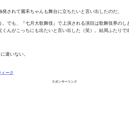
触発されて麗禾ちゃんも舞台に立ちたいと言い出したのだ。
う。でも、『七月大歌舞伎』で上演される演目は歌舞伎界のし
勸玄くんがこっちにも出たいと言い出した（笑）。結局ふたり
たに違いない。
ウィーク
スポンサーリンク