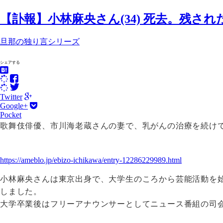
【訃報】小林麻央さん(34) 死去。残さ
旦那の独り言シリーズ
シェアする
Twitter
Google+
Pocket
歌舞伎俳優、市川海老蔵さんの妻で、乳がんの治療を続け
https://ameblo.jp/ebizo-ichikawa/entry-12286229989.html
小林麻央さんは東京出身で、大学生のころから芸能活動を
しました。
大学卒業後はフリーアナウンサーとしてニュース番組の司