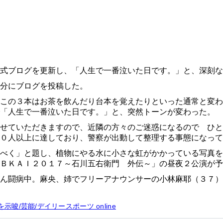
式ブログを更新し、「人生で一番泣いた日です。」と、深刻な
分にブログを投稿した。
この３本はお茶を飲んだり台本を覚えたりといった通常と変わ
で「人生で一番泣いた日です。」と、突然トーンが変わった。
せていただきますので、近隣の方々のご迷惑になるので ひと
０人以上に達しており、警察が出動して整理する事態になって
べく」と題し、植物にやる水に小さな虹がかかっている写真を
ＢＫＡＩ２０１７～石川五右衛門 外伝～」の昼夜２公演が予
ん闘病中。麻央、姉でフリーアナウンサーの小林麻耶（３７）
/芸能/デイリースポーツ online