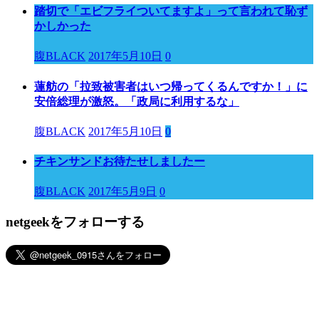
踏切で「エビフライついてますよ」って言われて恥ず
かしかった
腹BLACK
2017年5月10日
0
蓮舫の「拉致被害者はいつ帰ってくるんですか！」に
安倍総理が激怒。「政局に利用するな」
腹BLACK
2017年5月10日
0
チキンサンドお待たせしましたー
腹BLACK
2017年5月9日
0
netgeekをフォローする