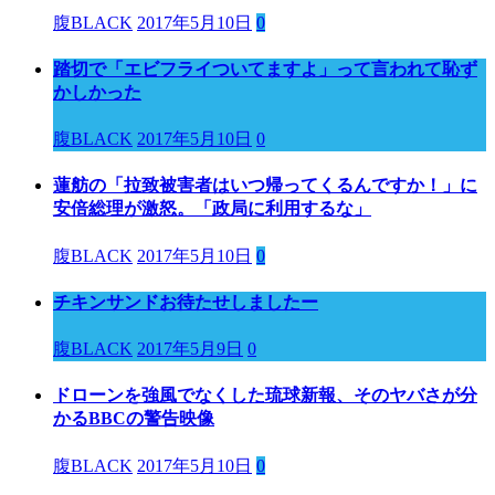
腹BLACK
2017年5月10日
0
踏切で「エビフライついてますよ」って言われて恥ず
かしかった
腹BLACK
2017年5月10日
0
蓮舫の「拉致被害者はいつ帰ってくるんですか！」に
安倍総理が激怒。「政局に利用するな」
腹BLACK
2017年5月10日
0
チキンサンドお待たせしましたー
腹BLACK
2017年5月9日
0
ドローンを強風でなくした琉球新報、そのヤバさが分
かるBBCの警告映像
腹BLACK
2017年5月10日
0