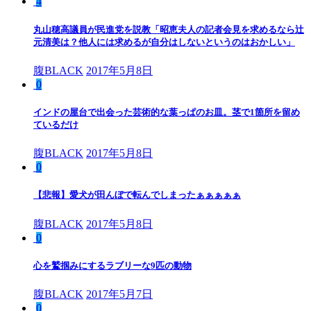
4
丸山穂高議員が民進党を説教「昭恵夫人の記者会見を求めるなら辻
元清美は？他人には求めるが自分はしないというのはおかしい」
腹BLACK
2017年5月8日
0
インドの屋台で出会った芸術的な葉っぱのお皿。茎で1箇所を留め
ているだけ
腹BLACK
2017年5月8日
0
【悲報】愛犬が田んぼで転んでしまったぁぁぁぁぁ
腹BLACK
2017年5月8日
0
心を鷲掴みにするラブリーな9匹の動物
腹BLACK
2017年5月7日
0