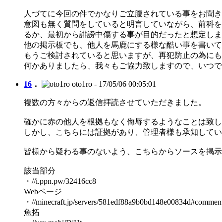
人づてに今回の件でかなりご立腹されている事をお聞き
意図も無く質問をしていると明言していながら、前科を持
るか、最初から誹謗中傷する事が目的だったと想定しま
他の掲示板でも、他人を馬鹿にする様な酷い事を書いて
もうご検討されていると思いますが、再犯防止の為にも
何かありましたら、我々もご協力致しますので、いつで
16
．
oto1ro
- 17/05/06 00:05:01
複数の方々からの返信拝読させていただきました。
確かに赤の他人を根拠もなく侮辱するようなことは致し
しかし、こちらには証拠があり、管理者様も承知してい
皆様から疑わる事のないよう、こちらからソースを掲示
該当部分
・//i.ppn.pw/32416cc8
Webページ
・//minecraft.jp/servers/581edf88a9b0bd148e00834d#commen
魚拓