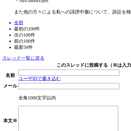
・//urx.mobi/DjHt
また他の方々による私への誹謗中傷について、訴訟を検
全部
最初の100件
次の100件
前の100件
最新50件
スレッド一覧に戻る
このスレッドに投稿する（
※
は入
名前
ユーザIDで書き込む
メール
全角1000文字以内
本文
※