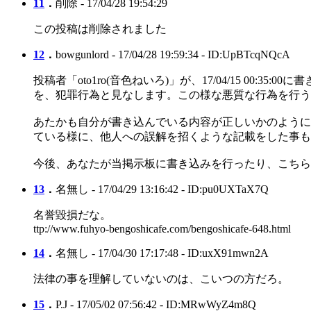
11
．
削除
- 17/04/28 19:54:29
この投稿は削除されました
12
．
bowgunlord
- 17/04/28 19:59:34 - ID:UpBTcqNQcA
投稿者「oto1ro(音色ねいろ)」が、17/04/15 
を、犯罪行為と見なします。この様な悪質な行為を行う
あたかも自分が書き込んでいる内容が正しいかのように
ている様に、他人への誤解を招くような記載をした事も
今後、あなたが当掲示板に書き込みを行ったり、こちら
13
．
名無し
- 17/04/29 13:16:42 - ID:pu0UXTaX7Q
名誉毀損だな。
ttp://www.fuhyo-bengoshicafe.com/bengoshicafe-648.html
14
．
名無し
- 17/04/30 17:17:48 - ID:uxX91mwn2A
法律の事を理解していないのは、こいつの方だろ。
15
．
P.J
- 17/05/02 07:56:42 - ID:MRwWyZ4m8Q