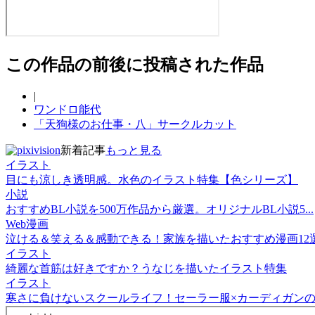
この作品の前後に投稿された作品
|
ワンドロ能代
「天狗様のお仕事・八」サークルカット
新着記事
もっと見る
イラスト
目にも涼しき透明感。水色のイラスト特集【色シリーズ】
小説
おすすめBL小説を500万作品から厳選。オリジナルBL小説5...
Web漫画
泣ける＆笑える＆感動できる！家族を描いたおすすめ漫画12
イラスト
綺麗な首筋は好きですか？うなじを描いたイラスト特集
イラスト
寒さに負けないスクールライフ！セーラー服×カーディガンのイ