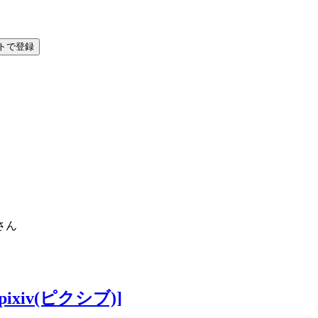
ントで登録
さん
iv(ピクシブ)]