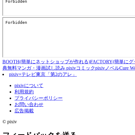
BOOTH(簡単にネットショップが作れる)
FACTORY(簡単
典
無料マンガ・漫画試し読み pixivコミック
pixivノベル
Cure Wo
pixiv×テレビ東京「第2のアレ」
pixivについて
利用規約
プライバシーポリシー
お問い合わせ
広告掲載
© pixiv