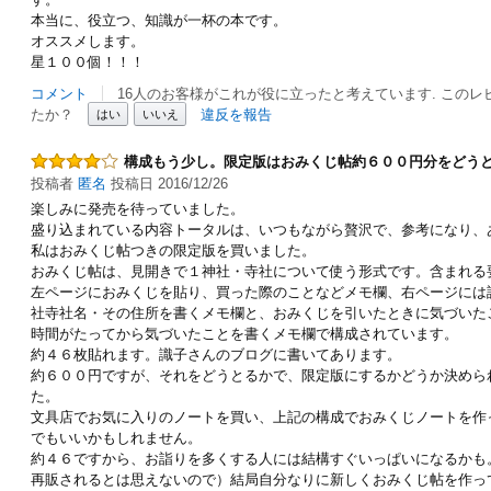
本当に、役立つ、知識が一杯の本です。
オススメします。
星１００個！！！
コメント
16人のお客様がこれが役に立ったと考えています. この
たか？
違反を報告
はい
いいえ
構成もう少し。限定版はおみくじ帖約６００円分をどう
投稿者
匿名
投稿日 2016/12/26
楽しみに発売を待っていました。
盛り込まれている内容トータルは、いつもながら贅沢で、参考になり、
私はおみくじ帖つきの限定版を買いました。
おみくじ帖は、見開きで１神社・寺社について使う形式です。含まれる
左ページにおみくじを貼り、買った際のことなどメモ欄、右ページには
社寺社名・その住所を書くメモ欄と、おみくじを引いたときに気づいた
時間がたってから気づいたことを書くメモ欄で構成されています。
約４６枚貼れます。識子さんのブログに書いてあります。
約６００円ですが、それをどうとるかで、限定版にするかどうか決めら
た。
文具店でお気に入りのノートを買い、上記の構成でおみくじノートを作
でもいいかもしれません。
約４６ですから、お詣りを多くする人には結構すぐいっぱいになるかも
再販されるとは思えないので）結局自分なりに新しくおみくじ帖を作っ