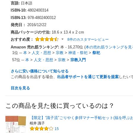
言語:
日本語
ISBN-10:
4802400314
ISBN-13:
978-4802400312
発売日：
2016/12/22
商品パッケージの寸法:
18.6 x 13.4 x 2 cm
おすすめ度：
8件のカスタマーレビュー
Amazon 売れ筋ランキング:
本 - 16,270位 (
本の売れ筋ランキングを見
1位
─
本
>
人文・思想
>
宗教
>
神道・祭祀
>
祭祀
57位
─
本
>
人文・思想
>
宗教
>
宗教入門
さらに安い価格について知らせる
この商品を出品する場合、
出品者サポートを通じて更新を提案
したい
目次を見る
この商品を見た後に買っているのは？
【限定】“識子流"ごりやく参拝マナー手帖セット(福を呼ぶお
桜井 識子
15