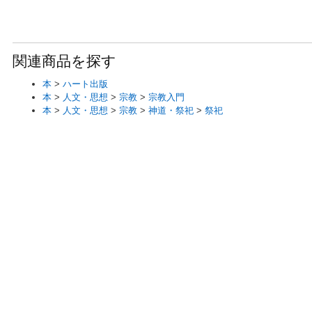
関連商品を探す
本
>
ハート出版
本
>
人文・思想
>
宗教
>
宗教入門
本
>
人文・思想
>
宗教
>
神道・祭祀
>
祭祀
最近閲覧した商品とおすすめ商品
商品詳細ページを閲覧すると、ここに履歴が表示されます。チェッ