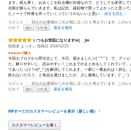
ます。紙も厚く、おみくじを貼る欄が左端なので、どうしても保管して
左側が膨らんでいきます。私は記念、縁起物で買ってよかったと思って
たノートで何冊も作っていくっていうのもいいと思い
...
続きを読む ›
コメント
16人のお客様がこれが役に立ったと考えています. この
たか？
違反を報告
はい
いいえ
いつもお世話になりますm(_ _)m
投稿者
よっすぃ
投稿日 2016/12/23
Amazonで購入
今回もブログから即注文して、今日、届きました☆(￣^￣)ゞで、アッ
た。解りやすいし、読みやすい！これまでのまとめをしてくれていて、
てあったっけ？σ(^_^;)を解消してくれます。一家に一冊あれば！的な
使わないだろう、と単品を選びましたが、少し後悔しています。('･_･`)
コメント
10人のお客様がこれが役に立ったと考えています. この
たか？
違反を報告
はい
いいえ
8件すべてのカスタマーレビューを表示（新しい順）
カスタマーレビューを書く