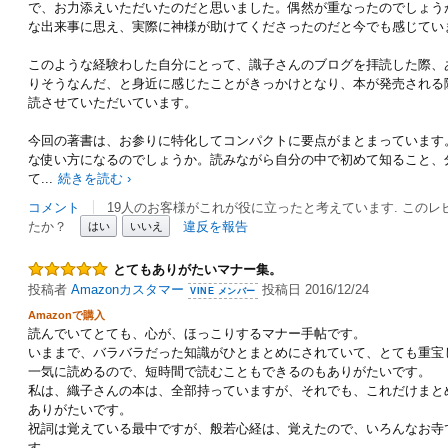
で、お力添えいただいたのだと思いました。偶然が重なったのでしょう
な出来事に思え、実際に神様が助けてくださったのだと今でも感じてい
このような経験わした自分にとって、識子さんのブログを拝読した際、
りそうなんだ、と身近に感じたことがきっかけとなり、本が発売される
読させていただいています。
今回の著書は、お参りに特化してコンパクトに要点がまとまっています
な使い方になるのでしょうか。読みながら自分の中で初めて知ること、
て
...
続きを読む ›
コメント
19人のお客様がこれが役に立ったと考えています. この
たか？
違反を報告
はい
いいえ
とてもありがたいマナー集。
投稿者
Amazonカスタマー
投稿日 2016/12/24
VINE メンバー
Amazonで購入
読んでいてとても、心が、ほっこりするマナー手帖です。
いままで、バラバラだった知識がひとまとめにされていて、とても重宝
一気に読めるので、短時間で読むこともできるのもありがたいです。
私は、織子さんの本は、全部持っていますが、それでも、これだけまと
ありがたいです。
祝詞は覚えている最中ですが、般若心経は、覚えたので、いろんなお寺
す。