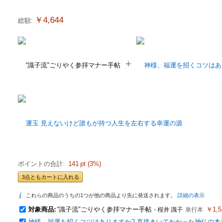
￥4,644
総額:
+
ポイントの合計:
141
pt (
3
%)
3点ともカートに入れる
これらの商品のうちの1つが他の商品より先に発送されます。
詳細の表示
対象商品:
“識子流"ごりやく参拝マナー手帖
￥1,5
- 桜井 識子
単行本
神様、福運を招くコツはありますか? 直接きいてわかった神仏の本