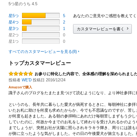
5つ星のうち 4.5
星5つ
5
あなたのご意見やご感想を教えてく
星4つ
2
星3つ
1
カスタマーレビューを書く
星2つ
0
星1つ
0
すべてのカスタマーレビューを見る(8)
トップカスタマーレビュー
お参りに特化した内容で、全体感の理解を深められまし
投稿者
WE'D
投稿日 2016/12/24
Amazonで購入
識子さんのブログをたまたま見つけて読むようになり、より神社参拝に
というのも、長年共に暮らした愛犬が病死するときに、毎朝神社に参拝
いたお札に助けを何度も求めたからか、今でも不思議なのですが、苦し
が何度も起きました。ある朝の参拝時にあれだけ毎朝苦しまずもう少し
していたのに、何故か今までのお礼をして終わりを受け入れるかのよう
までしょうが、突然お社が太陽に照らされキラキラ輝き、周りには誰も
が側に立ったような気がしました。その日の午後愛犬が旅立ちました。