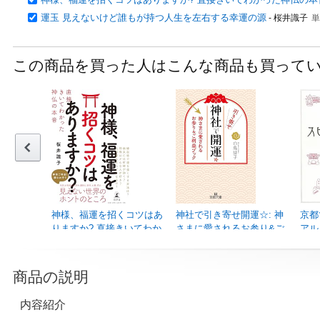
運玉 見えないけど誰もが持つ人生を左右する幸運の源
- 桜井識子
単
この商品を買った人はこんな商品も買って
神様、福運を招くコツはあ
神社で引き寄せ開運☆: 神
京都
りますか? 直接きいてわか
さまに愛されるお参り&ご
アル
った神仏の本音
利益ブック (王様文庫)
桜井
桜井 識子
白鳥 詩子
28
32
単行
商品の説明
単行本
文庫
￥1,
￥1,512
￥680
内容紹介