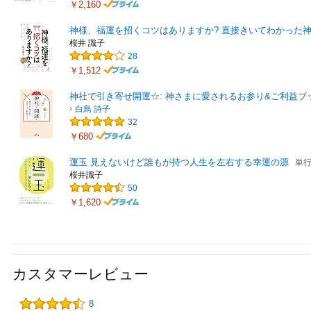
￥2,160
神様、福運を招くコツはありますか? 直接きいてわかった
桜井 識子
28
￥1,512
神社で引き寄せ開運☆: 神さまに愛されるお参り&ご利益ブッ
白鳥 詩子
32
￥680
運玉 見えないけど誰もが持つ人生を左右する幸運の源
単
桜井識子
50
￥1,620
カスタマーレビュー
8