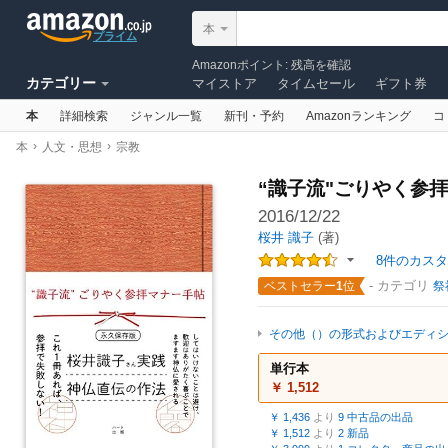
検索
本
プライム
Amazonポイント
:
残高を確認
カテゴリー
マイストア
タイムセール
ギフト券
本
詳細検索
ジャンル一覧
新刊・予約
Amazonランキング
コ
Amazonで売る
ヘルプ
›
›
本
直接取引で販売促進
人文・思想
宗教
“識子流"ごりやく参
2016/12/22
桜井 識子
(著)
8件のカス
- カテゴリ
ベストセラー
1
位
祭
その他（）の形式およびエディ
単行本
￥ 1,512
￥ 1,436
より
9 中古品の出品
￥ 1,512
より
2 新品