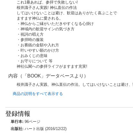
これ1冊あれば、参拝で失敗しない!
桜井識子さん実践! 神仏直伝の作法
してはいけないことは避け、歓迎はありがたく喜ぶことで
ますます神仏に愛される。
・神仏からご縁がいただきやすくなる心掛け
・神域内の歓迎サインの気づき方
・祝詞の唱え方
・参拝時の服装
・お賽銭の金額や入れ方
・叶いやすい願のかけ方
・おみくじの意味
・お守りについて 等
神社仏閣への参拝ライフがますます充実!
内容（「BOOK」データベースより）
桜井識子さん実践、神仏直伝の作法。してはいけないことは避け、
商品の説明をすべて表示する
登録情報
単行本:
96ページ
出版社:
ハート出版 (2016/12/22)