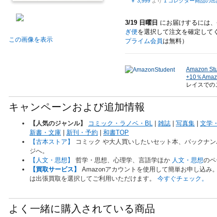
￥ 3,999
より
1 コレクター商品の出
3/19 日曜日
にお届けするには、
ぎ便
を選択して注文を確定して
この画像を表示
プライム会員
は無料）
Amazon St
+10％Am
レイスでの
キャンペーンおよび追加情報
【人気のジャンル】
コミック・ラノベ・BL
|
雑誌
|
写真集
|
文学
新書・文庫
|
新刊・予約
|
和書TOP
【古本ストア】
コミック や大人買いしたいセット本、バックナ
ジへ。
【人文・思想】
哲学・思想、心理学、言語学ほか
人文・思想
のペ
【買取サービス】
Amazonアカウントを使用して簡単お申し込
は出張買取を選択してご利用いただけます。
今すぐチェック。
よく一緒に購入されている商品