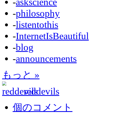
-
askscience
-
philosophy
-
listentothis
-
InternetIsBeautiful
-
blog
-
announcements
もっと »
reddevils
個のコメント