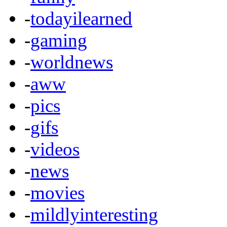
-
todayilearned
-
gaming
-
worldnews
-
aww
-
pics
-
gifs
-
videos
-
news
-
movies
-
mildlyinteresting