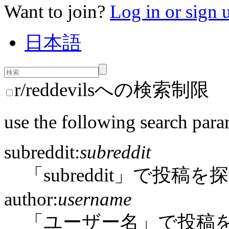
Want to join?
Log in or sign 
日本語
r/reddevilsへの検索制限
use the following search para
subreddit:
subreddit
「subreddit」で投稿を
author:
username
「ユーザー名」で投稿