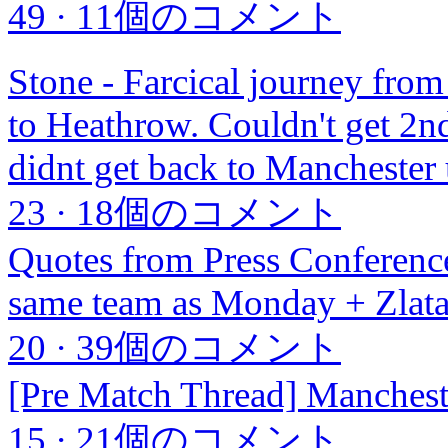
49
·
11個のコメント
Stone - Farcical journey from
to Heathrow. Couldn't get 2nd.
didnt get back to Manchester
23
·
18個のコメント
Quotes from Press Conference
same team as Monday + Zlat
20
·
39個のコメント
[Pre Match Thread] Manchest
15
·
21個のコメント