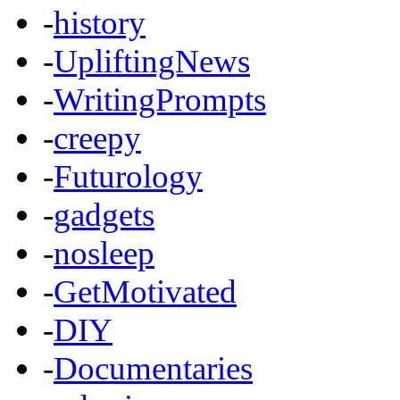
-
history
-
UpliftingNews
-
WritingPrompts
-
creepy
-
Futurology
-
gadgets
-
nosleep
-
GetMotivated
-
DIY
-
Documentaries