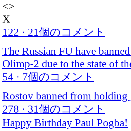
<
>
X
122
·
21個のコメント
The Russian FU have banned 
Olimp-2 due to the state of th
54
·
7個のコメント
Rostov banned from holding 
278
·
31個のコメント
Happy Birthday Paul Pogba!