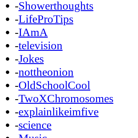
-
Showerthoughts
-
LifeProTips
-
IAmA
-
television
-
Jokes
-
nottheonion
-
OldSchoolCool
-
TwoXChromosomes
-
explainlikeimfive
-
science