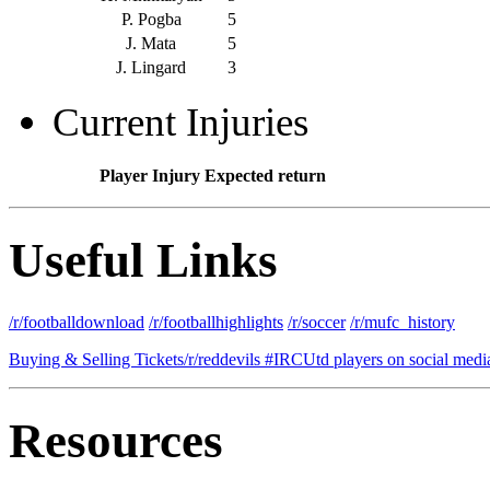
P. Pogba
5
J. Mata
5
J. Lingard
3
Current Injuries
Player
Injury
Expected return
Useful Links
/r/footballdownload
/r/footballhighlights
/r/soccer
/r/mufc_history
Buying & Selling Tickets
/r/reddevils #IRC
Utd players on social medi
Resources