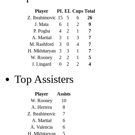
Player
PL
EL
Cups
Total
Z. Ibrahimovic
15
5
6
26
J. Mata
6
1
2
9
P. Pogba
4
2
1
7
A. Martial
3
1
3
7
M. Rashford
3
0
4
7
H. Mkhitaryan
3
3
1
7
W. Rooney
2
2
1
5
J. Lingard
0
2
2
4
Top Assisters
Player
Assists
W. Rooney
10
A. Herrera
8
Z. Ibrahimovic
7
A. Martial
6
A. Valencia
6
H. Mkhitaryan
5