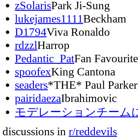
zSolaris
Park Ji-Sung
lukejames1111
Beckham
D1794
Viva Ronaldo
rdzzl
Harrop
Pedantic_Pat
Fan Favourit
spoofex
King Cantona
seaders
*THE* Paul Parker
pairidaeza
Ibrahimovic
モデレーションチームに
discussions in
r/reddevils