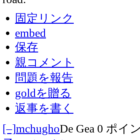
固定リンク
embed
保存
親コメント
問題を報告
goldを贈る
返事を書く
[–]
mchugho
De Gea
0 ポイ