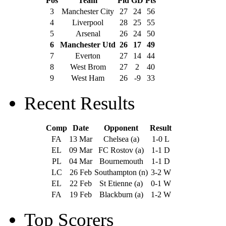
Pos
Team
Pld
GD
Pts
3
Manchester City
27
24
56
4
Liverpool
28
25
55
5
Arsenal
26
24
50
6
Manchester Utd
26
17
49
7
Everton
27
14
44
8
West Brom
27
2
40
9
West Ham
26
-9
33
Recent Results
Comp
Date
Opponent
Result
FA
13 Mar
Chelsea (a)
1-0 L
EL
09 Mar
FC Rostov (a)
1-1 D
PL
04 Mar
Bournemouth
1-1 D
LC
26 Feb
Southampton (n)
3-2 W
EL
22 Feb
St Etienne (a)
0-1 W
FA
19 Feb
Blackburn (a)
1-2 W
Top Scorers