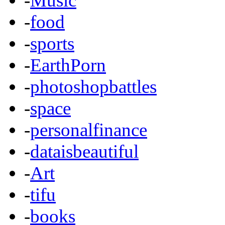
-
Music
-
food
-
sports
-
EarthPorn
-
photoshopbattles
-
space
-
personalfinance
-
dataisbeautiful
-
Art
-
tifu
-
books