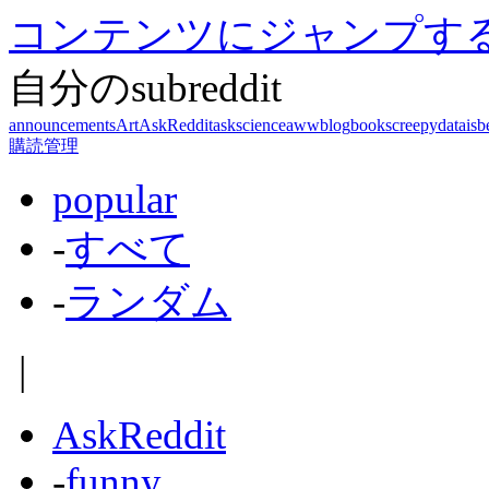
コンテンツにジャンプす
自分のsubreddit
announcements
Art
AskReddit
askscience
aww
blog
books
creepy
dataisb
購読管理
popular
-
すべて
-
ランダム
|
AskReddit
-
funny