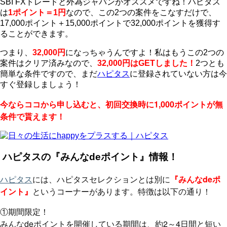
SBI FXトレードと外為ジャパンがオススメですね！ハピタス
は
1ポイント＝1円
なので、この2つの案件をこなすだけで、
17,000ポイント＋15,000ポイントで32,000ポイントを獲得す
ることができます。
つまり、
32,000円
になっちゃうんですよ！私はもうこの2つの
案件はクリア済みなので、
32,000円はGETしました！
2つとも
簡単な条件ですので、まだ
ハピタス
に登録されていない方は今
すぐ登録しましょう！
今ならココから申し込むと、初回交換時に1,000ポイントが無
条件で貰えます！
ハピタスの『みんなdeポイント』情報！
ハピタス
には、ハピタスセレクションとは別に
『みんなdeポ
イント』
というコーナーがあります。特徴は以下の通り！
①期間限定！
みんなdeポイントを開催している期間は、約2～4日間と短い