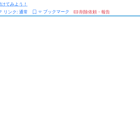
/を付けてみよう！
ブックマーク
リンク:
通常
削除依頼・報告