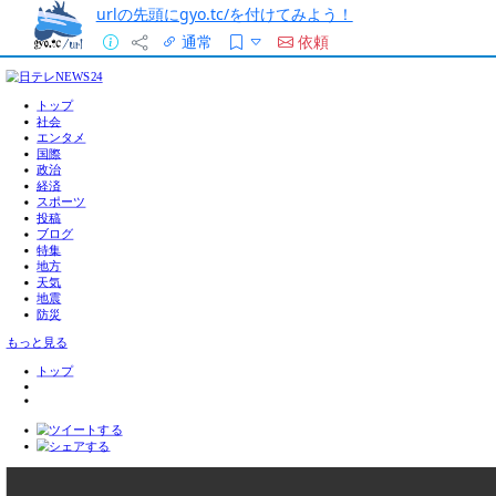
urlの先頭にgyo.tc/を付けてみよう！
通常
依頼