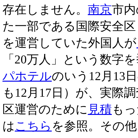
存在しません。
南京
市内
た一部である国際安全区
を運営していた外国人が
「20万人」という数字
パホテル
のいう12月1
も12月17日）が、実際
区運営のために
見積
もっ
は
こちら
を参照。その他