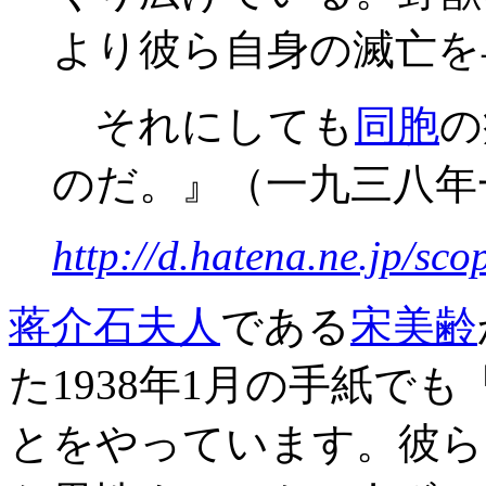
より彼ら自身の滅亡を
それにしても
同胞
の
のだ。』（一九三八年
http://d.hatena.ne.jp/s
蒋介石
夫人
である
宋美齢
た1938年1月の手紙でも
とをやっています。彼ら