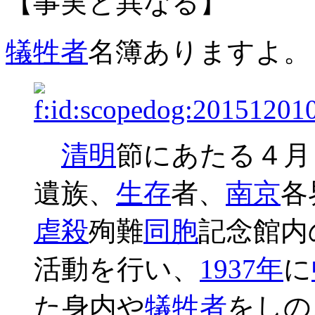
【事実と異なる】
犠牲者
名簿ありますよ。
清明
節にあたる４月
遺族、
生存
者、
南京
各
虐殺
殉難
同胞
記念館内
活動を行い、
1937年
に
た身内や
犠牲者
をしの