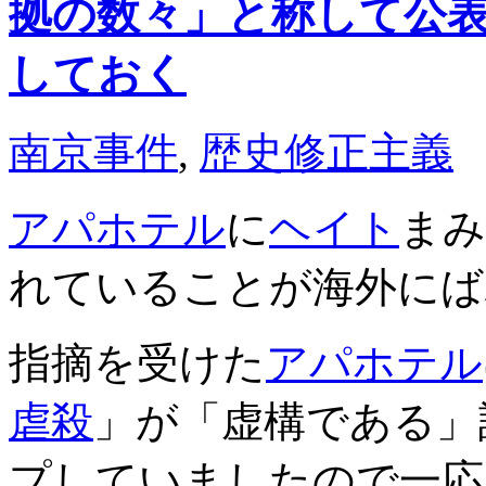
拠の数々」と称して公
しておく
南京事件
,
歴史修正主義
アパホテル
に
ヘイト
まみ
れていることが海外にば
指摘を受けた
アパホテル
虐殺
」が「虚構である」
プしていましたので一応