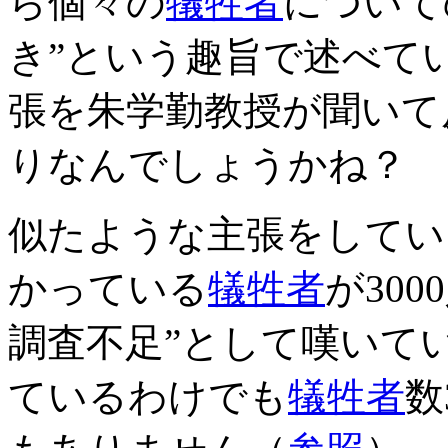
ら個々の
犠牲者
について
き”という趣旨で述べて
張を朱学勤教授が聞いて
りなんでしょうかね？
似たような主張をしてい
かっている
犠牲者
が30
調査不足”として嘆いて
ているわけでも
犠牲者
数