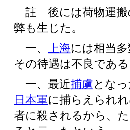
註 後には荷物運搬
弊も生じた。
一、
上海
には相当多
その待遇は不良である
一、最近
捕虜
となっ
日本軍
に捕らえられれ
者に殺されるから、た