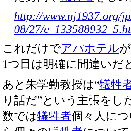
http://www.nj1937.org/j
08/27/c_133588932_5.h
これだけで
アパホテル
が
1つ目は明確に間違いだ
あと朱学勤教授は“
犠牲
り話だ”という主張をした
数では
犠牲者
個々人につ