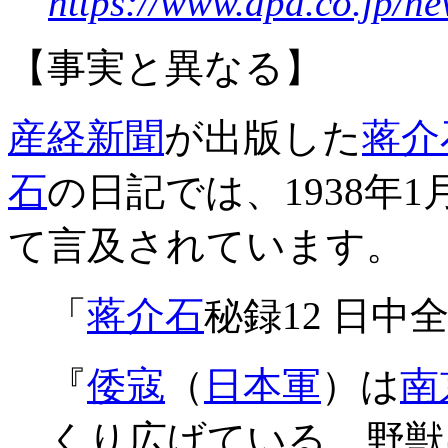
https://www.apa.co.jp/n
【事実と異なる】
産経新聞
が出版した
蒋介
石
の日記では、1938年1
て言及されています。
「
蒋介石
秘録12 日中全
『
倭寇
（
日本軍
）は
南
くり広げている。野獣