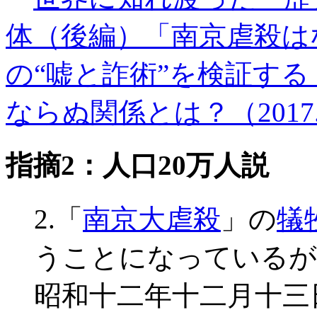
体（後編）「南京虐殺は
の“嘘と詐術”を検証する
ならぬ関係とは？（2017.0
指摘2：人口20万人説
2.「
南京大虐殺
」の
犠
うことになっているが
昭和十二年十二月十三