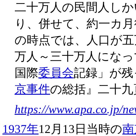
二十万人の民間人しか
り、併せて、約一カ月
の時点では、人口が五
万人～三十万人になっ
国際
委員会
記録」が残
京事件
の総括』二十九
https://www.apa.co.jp/n
1937年
12月13日当時の
南