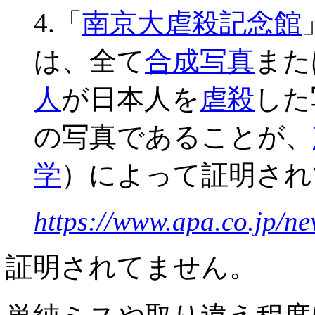
4.「
南京大虐殺記念館
は、全て
合成写真
また
人
が日本人を
虐殺
した
の写真であることが、
学
）によって証明され
https://www.apa.co.jp/n
証明されてません。