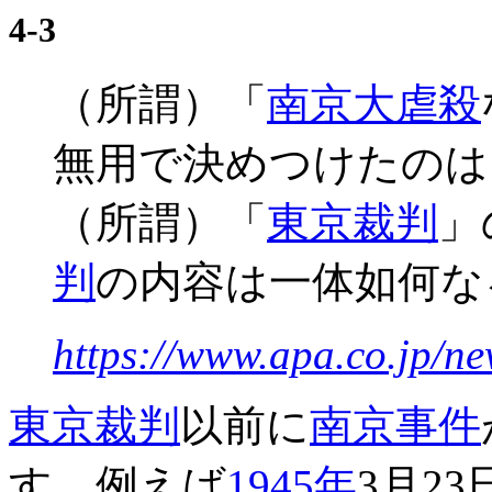
4-3
（所謂）「
南京大虐殺
無用で決めつけたのは
（所謂）「
東京裁判
」
判
の内容は一体如何な
https://www.apa.co.jp/n
東京裁判
以前に
南京事件
す。例えば
1945年
3月2