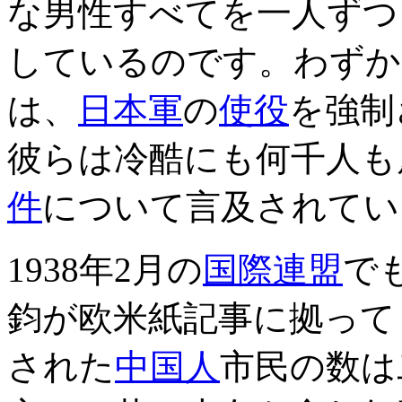
な男性すべてを一人ずつ
しているのです。わずか
は、
日本軍
の
使役
を強制
彼らは冷酷にも何千人も
件
について言及されてい
1938年2月の
国際連盟
で
鈞が欧米紙記事に拠って
された
中国人
市民の数は