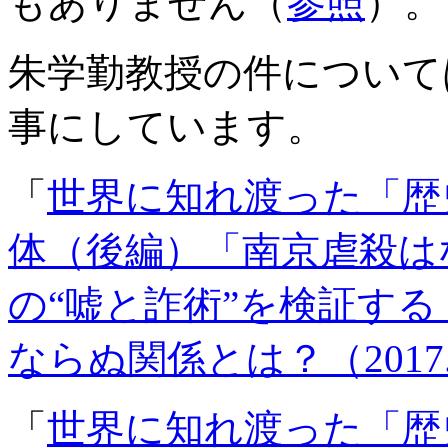
もありません（
参照
）。
朱学勤教授の件について
事にしています。
「
世界に知れ渡った「歴
体（後編）「南京虐殺は
の“嘘と詐術”を検証する
ならぬ関係とは？（2017.0
「
世界に知れ渡った「歴