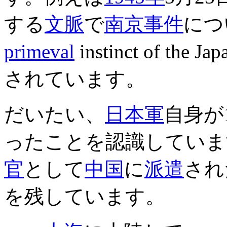
する
文脈
で
南京事件
について
primeval
instinct of the Jap
されています。
だいたい、
日本軍
自身が
ったことを認識しています
官
として
中国
に
派遣
され
を残しています。