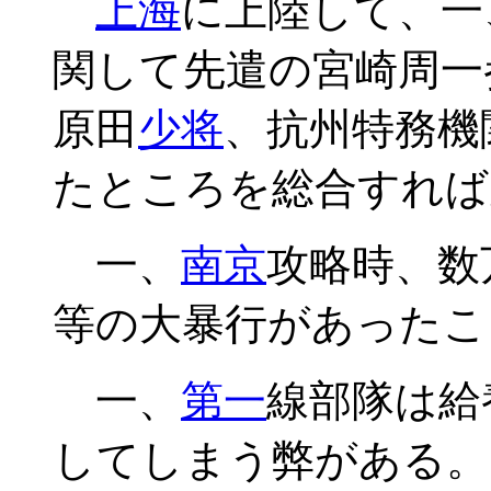
上海
に上陸して、一
関して先遣の宮崎周一
原田
少将
、抗州特務機
たところを総合すれば
一、
南京
攻略時、数
等の大暴行があったこ
一、
第一
線部隊は給
してしまう弊がある。