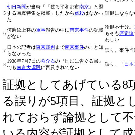
朝日新聞
が当時「『甦る平和都市
南京
』と題
5
する写真特集を掲載」したから
虐殺
はなかっ
証拠にならな
た
論拠不十分。
何應欽上将の
軍事
報告の中に
南京事件
の記載
6
もそも
否定論
がない
わしい
日本の記者は
東京裁判
まで
南京事件
のこと知
誤り。事件当
7
らなかった
1938年7月7日の
蒋介石
の『国民に告ぐる書』
誤り。「
日本
8
でも
南京大虐殺
に言及されてない
証拠としてあげている8
る誤りが5項目、証拠と
れておらず論拠として不
いる内容が証拠として成