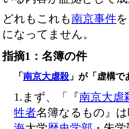
どれもこれも
南京事件
を
になってません。
指摘1：名簿の件
「
南京大虐殺
」が「虚構で
1.まず、「『
南京大虐
牲者
名簿なるもの』は
海
大学
歴史学部
・朱学