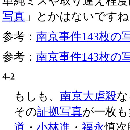
単純ミスや取り違え程度
写真
」とかはないですね
参考：
南京事件143枚の写
参考：
南京事件143枚の写
4-2
もしも、
南京大虐殺
な
その
証拠写真
が一枚も
道
・
小林進
・
福永
慎次