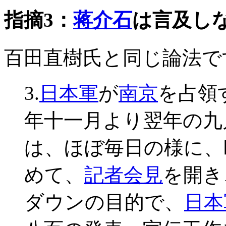
指摘3：
蒋介石
は言及し
百田直樹氏と同じ論法で
3.
日本軍
が
南京
を占領
年十一月より翌年の九
は、ほぼ毎日の様に、
めて、
記者会見
を開き
ダウンの目的で、
日本