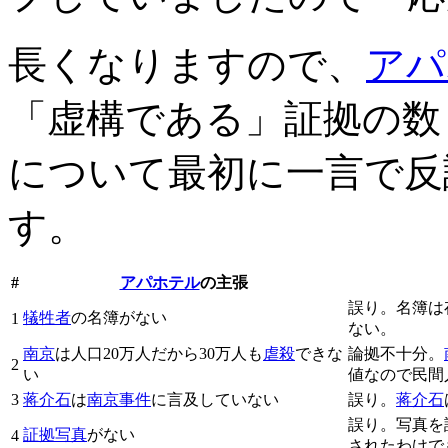
長くなりますので、
アパ
「虚構である」証拠の数
について最初に一言で反
す。
#
アパホテル
の主張
誤り。名簿は
犠牲者
の名簿がない
1
ない。
南京
は人口20万人だから30万人も
虐殺
できな
論拠不十分。
2
い
値なので民間
3
蒋介石
は
南京事件
に言及していない
誤り。
蒋介石
誤り。写真を
証拠写真
がない
4
されたわけで