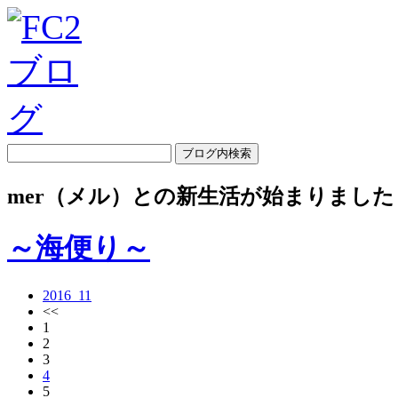
mer（メル）との新生活が始まりました
～海便り～
2016_11
<<
1
2
3
4
5