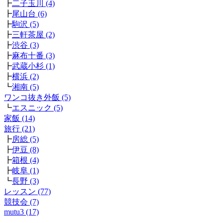
┣
二子玉川 (4)
┣
尾山台 (6)
┣
駒沢 (5)
┣
三軒茶屋 (2)
┣
渋谷 (3)
┣
麻布十番 (3)
┣
武蔵小杉 (1)
┣
横浜 (2)
┗
湘南 (5)
ワンコ抜き外飯 (5)
┗
エスニック (5)
家飯 (14)
旅行 (21)
┣
房総 (5)
┣
伊豆 (8)
┣
箱根 (4)
┣
岐阜 (1)
┗
長野 (3)
レッスン (77)
競技会 (7)
mutu3 (17)