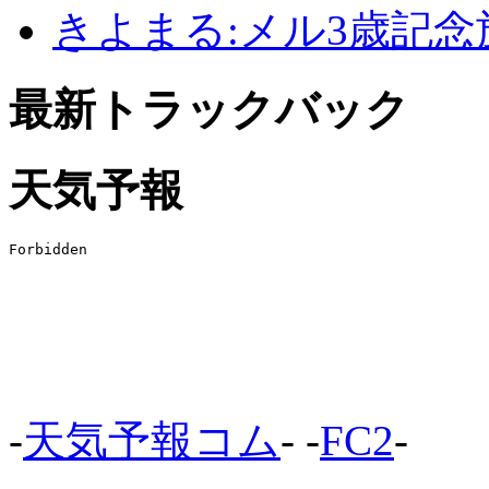
きよまる:メル3歳記念旅行(2
最新トラックバック
天気予報
-
天気予報コム
- -
FC2
-