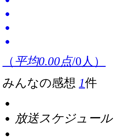
（
平均0.00点
/
0
人）
みんなの感想
1
件
放送スケジュール