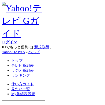
ログイン
IDでもっと便利に[
新規取得
]
Yahoo! JAPAN
-
ヘルプ
トップ
テレビ番組表
ラジオ番組表
ランキング
使い方ガイド
見たい一覧
My番組表設定