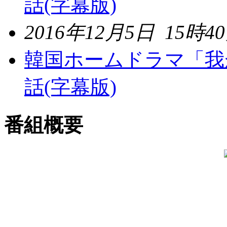
話(字幕版)
2016年12月5日 15時4
韓国ホームドラマ「我
話(字幕版)
番組概要