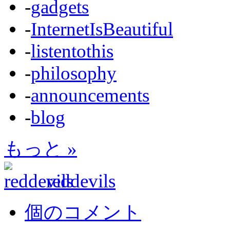
-
gadgets
-
InternetIsBeautiful
-
listentothis
-
philosophy
-
announcements
-
blog
もっと »
reddevils
個のコメント