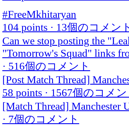
#FreeMkhitaryan
104 points
·
13個のコメン
Can we stop posting the "Le
"Tomorrow's Squad" links f
·
516個のコメント
[Post Match Thread] Manchest
58 points
·
1567個のコメ
[Match Thread] Manchester U
·
7個のコメント