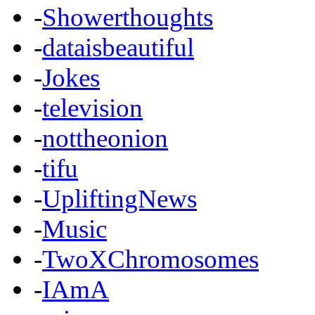
-
Showerthoughts
-
dataisbeautiful
-
Jokes
-
television
-
nottheonion
-
tifu
-
UpliftingNews
-
Music
-
TwoXChromosomes
-
IAmA