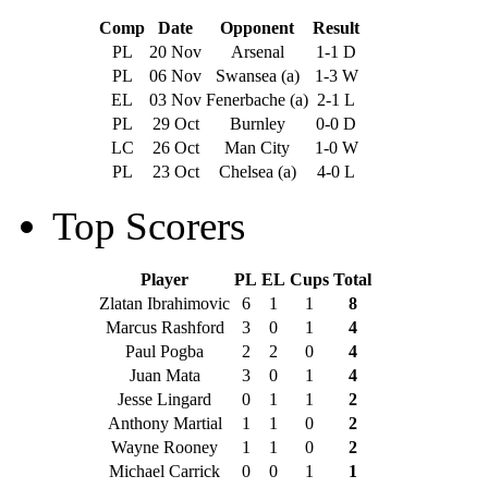
Comp
Date
Opponent
Result
PL
20 Nov
Arsenal
1-1 D
PL
06 Nov
Swansea (a)
1-3 W
EL
03 Nov
Fenerbache (a)
2-1 L
PL
29 Oct
Burnley
0-0 D
LC
26 Oct
Man City
1-0 W
PL
23 Oct
Chelsea (a)
4-0 L
Top Scorers
Player
PL
EL
Cups
Total
Zlatan Ibrahimovic
6
1
1
8
Marcus Rashford
3
0
1
4
Paul Pogba
2
2
0
4
Juan Mata
3
0
1
4
Jesse Lingard
0
1
1
2
Anthony Martial
1
1
0
2
Wayne Rooney
1
1
0
2
Michael Carrick
0
0
1
1