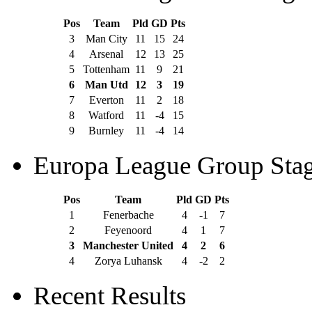
Pos
Team
Pld
GD
Pts
3
Man City
11
15
24
4
Arsenal
12
13
25
5
Tottenham
11
9
21
6
Man Utd
12
3
19
7
Everton
11
2
18
8
Watford
11
-4
15
9
Burnley
11
-4
14
Europa League Group Sta
Pos
Team
Pld
GD
Pts
1
Fenerbache
4
-1
7
2
Feyenoord
4
1
7
3
Manchester United
4
2
6
4
Zorya Luhansk
4
-2
2
Recent Results