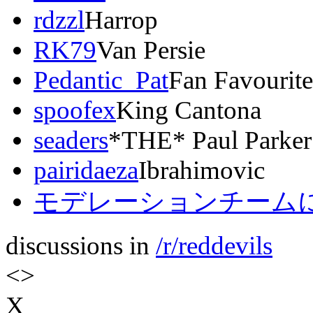
rdzzl
Harrop
RK79
Van Persie
Pedantic_Pat
Fan Favourit
spoofex
King Cantona
seaders
*THE* Paul Parker
pairidaeza
Ibrahimovic
モデレーションチームに
discussions in
/r/reddevils
<
>
X