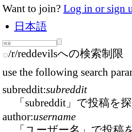
Want to join?
Log in or sign 
日本語
/r/reddevilsへの検索制限
use the following search para
subreddit:
subreddit
「subreddit」で投稿を
author:
username
「ユーザー名」で投稿