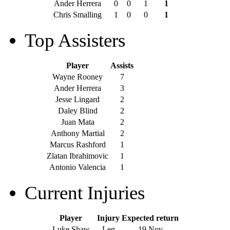
Ander Herrera
0
0
1
1
Chris Smalling
1
0
0
1
Top Assisters
Player
Assists
Wayne Rooney
7
Ander Herrera
3
Jesse Lingard
2
Daley Blind
2
Juan Mata
2
Anthony Martial
2
Marcus Rashford
1
Zlatan Ibrahimovic
1
Antonio Valencia
1
Current Injuries
Player
Injury
Expected return
Luke Shaw
Leg
19 Nov