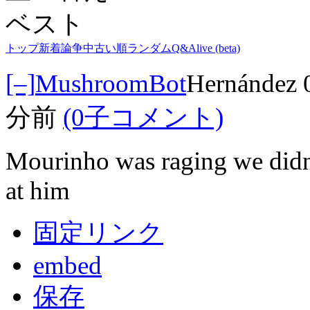
ベスト
トップ
新着
論争中
古い順
ランダム
Q&A
live (beta)
[–]
MushroomBot
Hernández
分前
(0子コメント)
Mourinho was raging we didn
at him
固定リンク
embed
保存