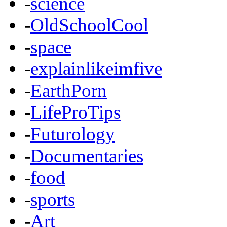
-
science
-
OldSchoolCool
-
space
-
explainlikeimfive
-
EarthPorn
-
LifeProTips
-
Futurology
-
Documentaries
-
food
-
sports
-
Art