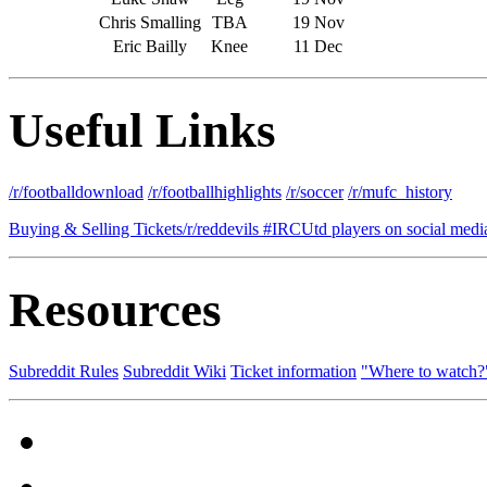
Chris Smalling
TBA
19 Nov
Eric Bailly
Knee
11 Dec
Useful Links
/r/footballdownload
/r/footballhighlights
/r/soccer
/r/mufc_history
Buying & Selling Tickets
/r/reddevils #IRC
Utd players on social medi
Resources
Subreddit Rules
Subreddit Wiki
Ticket information
"Where to watch?