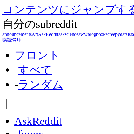
コンテンツにジャンプす
自分のsubreddit
announcements
Art
AskReddit
askscience
aww
blog
books
creepy
dataisb
購読管理
フロント
-
すべて
-
ランダム
|
AskReddit
-
funny