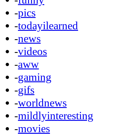
-
pics
-
todayilearned
-
news
-
videos
-
aww
-
gaming
-
gifs
-
worldnews
-
mildlyinteresting
-
movies