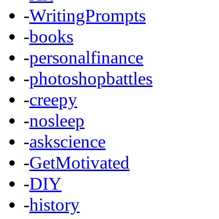
-
WritingPrompts
-
books
-
personalfinance
-
photoshopbattles
-
creepy
-
nosleep
-
askscience
-
GetMotivated
-
DIY
-
history