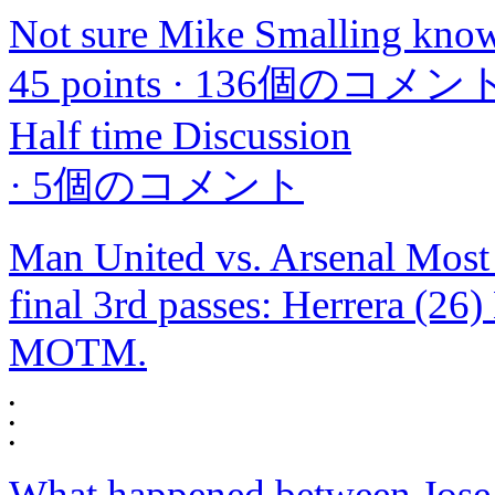
Not sure Mike Smalling know
45 points
·
136個のコメン
Half time Discussion
·
5個のコメント
Man United vs. Arsenal Most 
final 3rd passes: Herrera (26)
MOTM.
•
•
•
What happened between Jose