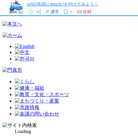
urlの先頭にgyo.tc/を付けてみよう！
通常
依頼