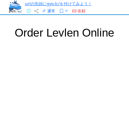
urlの先頭にgyo.tc/を付けてみよう！
通常
依頼