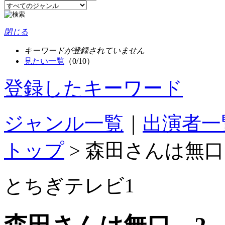
閉じる
キーワードが登録されていません
見たい一覧
（0/10）
登録したキーワード
ジャンル一覧
｜
出演者一
トップ
>
森田さんは無口
とちぎテレビ1