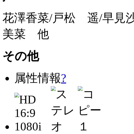
花澤香菜/戸松 遥/早見
美菜 他
その他
属性情報
?