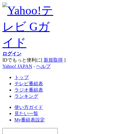
ログイン
IDでもっと便利に[
新規取得
]
Yahoo! JAPAN
-
ヘルプ
トップ
テレビ番組表
ラジオ番組表
ランキング
使い方ガイド
見たい一覧
My番組表設定