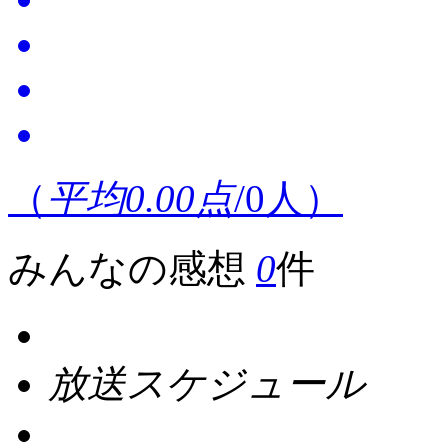
（
平均0.00点
/
0
人）
みんなの感想
0
件
放送スケジュール