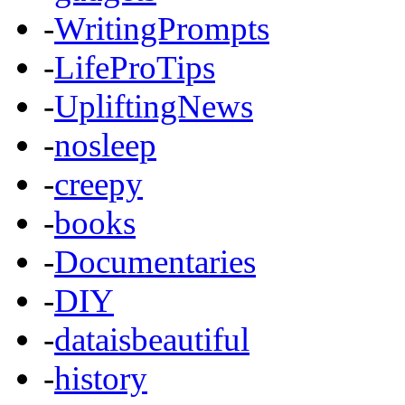
-
WritingPrompts
-
LifeProTips
-
UpliftingNews
-
nosleep
-
creepy
-
books
-
Documentaries
-
DIY
-
dataisbeautiful
-
history