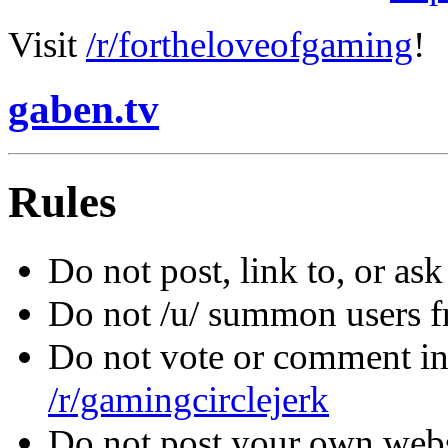
Visit
/r/fortheloveofgaming
!
gaben.tv
Rules
Do not post, link to, or as
Do not /u/ summon users f
Do not vote or comment in
/r/gamingcirclejerk
Do not post your own websi