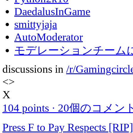
DaedalusInGame
smittyjaja
AutoModerator
モデレーションチームに
discussions in
/r/Gamingcircl
<
>
X
104 points
·
20個のコメン
Press F to Pay Respects [RIP]