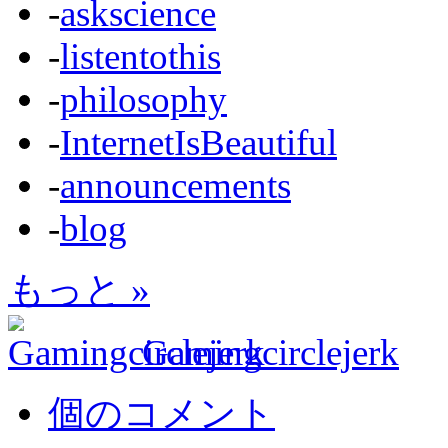
-
askscience
-
listentothis
-
philosophy
-
InternetIsBeautiful
-
announcements
-
blog
もっと »
Gamingcirclejerk
個のコメント