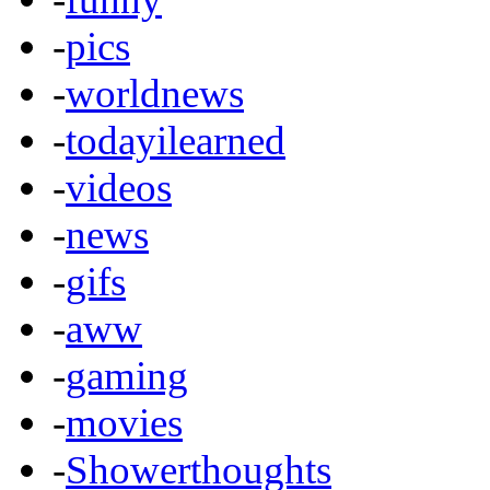
-
pics
-
worldnews
-
todayilearned
-
videos
-
news
-
gifs
-
aww
-
gaming
-
movies
-
Showerthoughts