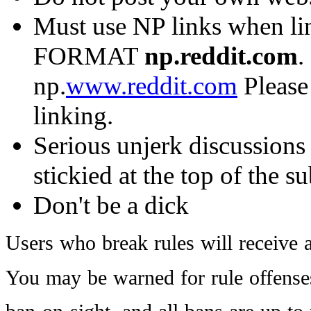
Must use NP links when li
FORMAT
np.reddit.com
.
np.
www.reddit.com
Please
linking.
Serious unjerk discussions
stickied at the top of the s
Don't be a dick
Users
who
break
rules
will
receive
You
may
be
warned
for
rule
offense