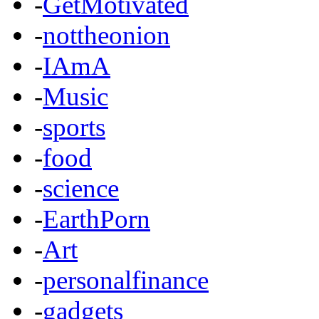
-
GetMotivated
-
nottheonion
-
IAmA
-
Music
-
sports
-
food
-
science
-
EarthPorn
-
Art
-
personalfinance
-
gadgets