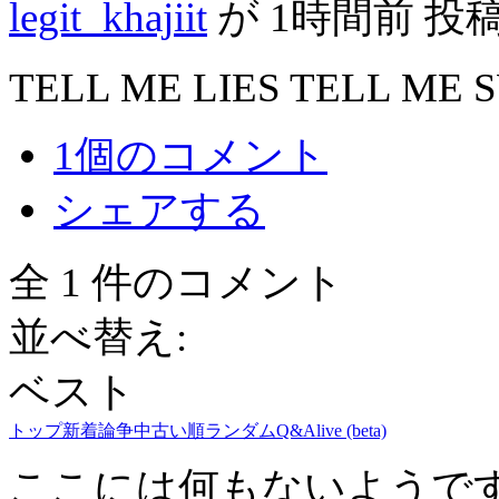
legit_khajiit
が
1時間前
投
TELL ME LIES TELL ME 
1個のコメント
シェアする
全 1 件のコメント
並べ替え:
ベスト
トップ
新着
論争中
古い順
ランダム
Q&A
live (beta)
ここには何もないようで