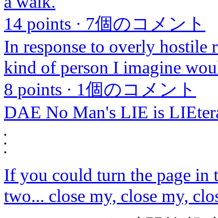
a walk.
14 points
·
7個のコメント
In response to overly hostile 
kind of person I imagine woul
8 points
·
1個のコメント
DAE No Man's LIE is LIEtera
•
•
•
If you could turn the page in 
two... close my, close my, cl