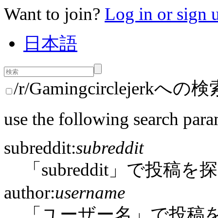
Want to join?
Log in or sign 
日本語
/r/Gamingcirclejerkへ
use the following search para
subreddit:
subreddit
「subreddit」で投稿を
author:
username
「ユーザー名」で投稿