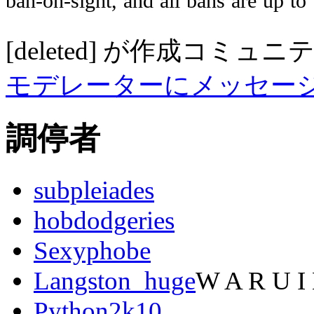
ban-on-sight,
and
all
bans
are
up
to
[deleted]
が作成
コミュニ
モデレーターにメッセー
調停者
subpleiades
hobdodgeries
Sexyphobe
Langston_huge
W A R U I
Python2k10