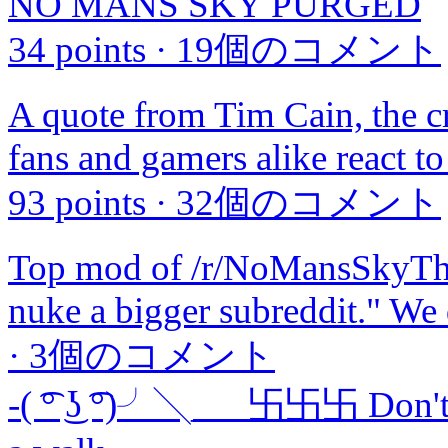
NO MANS SKY PURGED
34 points
·
19個のコメント
A quote from Tim Cain, the cr
fans and gamers alike react to
93 points
·
32個のコメント
Top mod of /r/NoMansSkyThe
nuke a bigger subreddit." We d
·
3個のコメント
-( ͡° ͜ʖ ͡°)╯╲___卐卐卐 Don't