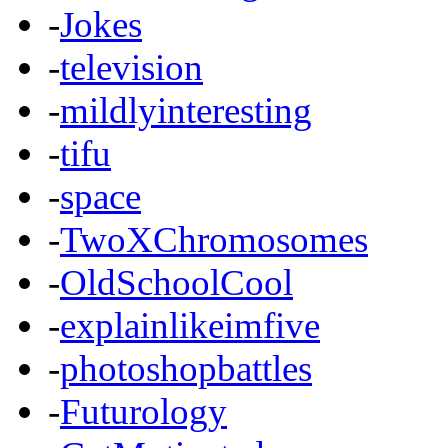
-
Jokes
-
television
-
mildlyinteresting
-
tifu
-
space
-
TwoXChromosomes
-
OldSchoolCool
-
explainlikeimfive
-
photoshopbattles
-
Futurology