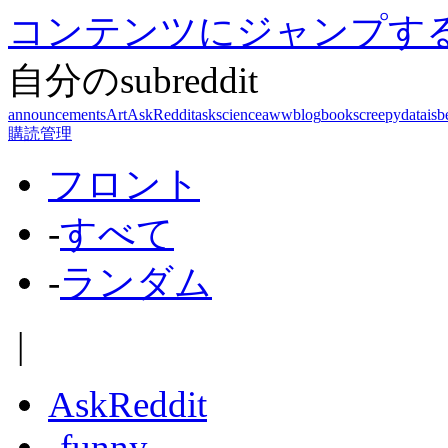
コンテンツにジャンプす
自分のsubreddit
announcements
Art
AskReddit
askscience
aww
blog
books
creepy
dataisb
購読管理
フロント
-
すべて
-
ランダム
|
AskReddit
-
funny