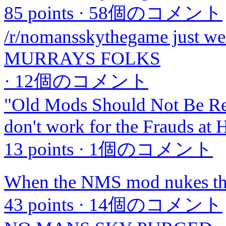
85 points
·
58個のコメント
/r/nomansskythegame just 
MURRAYS FOLKS
·
12個のコメント
"Old Mods Should Not Be Rei
don't work for the Frauds at 
13 points
·
1個のコメント
When the NMS mod nukes the
43 points
·
14個のコメント