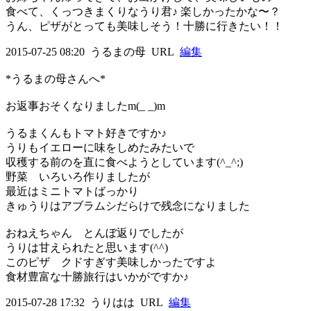
食べて、くっつきまくりなうり君♪ 楽しかったかな〜？
うん、ピザがとっても美味しそう！十勝に行きたい！！
2015-07-25 08:20
うるまの母
URL
編集
*うるまの母さんへ*
お返事おそくなりましたm(_ _)m
うるまくんもトマト好きですか♪
うりもイエローに味をしめたみたいで
収穫する前のを直に食べようとしています(^_^;)
野菜 いろいろ作りましたが
最近はミニトマトばっかり
きゅうりはアブラムシだらけで残念になりました
おねえちゃん とんぼ返りでしたが
うりは甘えられたと思います(^^)
このピザ クドすぎす美味しかったですよ
食材豊富な十勝旅行はいかがですか♪
2015-07-28 17:32
うりはは
URL
編集