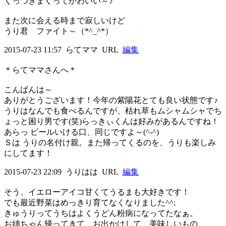
くっつきまくってかわいい～♪
また次に会える時まで寂しいけど
うり君 ファイト～（*^_^*）
2015-07-23 11:57
らてママ
URL
編集
＊らてママさんへ＊
こんばんは～
ありがとうございます！今年の紫陽花とても良い状態です♪
うりはなんでも食べるんですが、枯れ草もムシャムシャでち
ょっと困り男です(笑)らっきぃくんは好みがあるんですね！
あらっ ビールいける口、同じですよ～(^-^)
Ｓは うりの名付け親。また帰ってくるのを、うりも楽しみ
にしてます！
2015-07-23 22:09
うりはは
URL
編集
そう、イエローアイコ甘くてうるまも大好きです！
でも最近野菜はめっきり育てなくなりました^^;
きゅうりってうちはよくうどん粉病になってたなぁ。
お姉ちゃん帰ってきて、お出かけして、美味しいもの