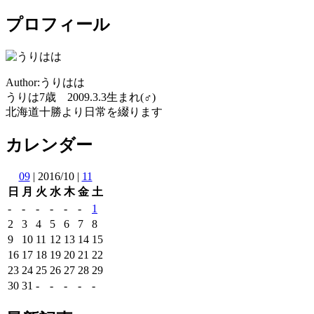
プロフィール
Author:うりはは
うりは7歳 2009.3.3生まれ(♂)
北海道十勝より日常を綴ります
カレンダー
09
| 2016/10 |
11
日
月
火
水
木
金
土
-
-
-
-
-
-
1
2
3
4
5
6
7
8
9
10
11
12
13
14
15
16
17
18
19
20
21
22
23
24
25
26
27
28
29
30
31
-
-
-
-
-