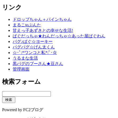
リンク
ドロップちゃん＋パインちゃん
まるこtoぶんた
甘えっ子あずきとの幸せな生活!
ぱぐだっちゃ★わんだっちゃ☆あった屋ぱぐわん
パグ♪ぱぐ☆ヨーキー
パグパグ☆げん太くん
☆･ﾟ:*ワンコと私*:ﾟ･☆
うるまな生活
黒パグのブーさん★豆さん
管理画面
検索フォーム
Powered by FC2ブログ