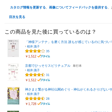
カタログ情報を更新する
、
画像についてフィードバックを提供する
、
目次を見る
この商品を見た後に買っているのは？
「神様アンテナ」を磨く方法 誰もが感じているのに気づい
桜井 識子
35
￥1,512
京都でひっそりスピリチュアル
単行本
桜井 識子
31
￥1,512
神さまと繋がる神社仏閣めぐり - 神仏がくれるさりげない
桜井 識子
28
￥1,728