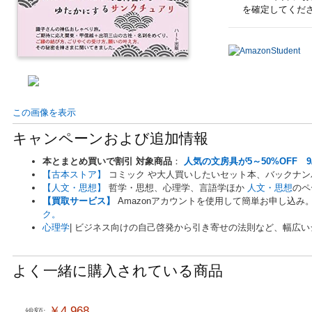
を確定してくだ
この画像を表示
キャンペーンおよび追加情報
本とまとめ買いで割引 対象商品
：
人気の文房具が5～50%OFF 9
【古本ストア】
コミック や大人買いしたいセット本、バックナ
【人文・思想】
哲学・思想、心理学、言語学ほか
人文・思想
のペ
【買取サービス】
Amazonアカウントを使用して簡単お申し込
ク。
心理学
| ビジネス向けの自己啓発から引き寄せの法則など、幅広
よく一緒に購入されている商品
￥4,968
総額: