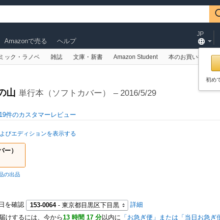
検索
JP
Amazonで売る
ヘルプ
ミック・ラノベ
雑誌
文庫・新書
Amazon Student
本のお買い得情報
初め
の山
単行本（ソフトカバー）
– 2016/5/29
19件のカスタマーレビュー
よびエディションを表示する
バー）
古品の出品
日を確認
詳細
153-0064
- 東京都目黒区下目黒
届けするには、今から
13 時間 17 分
以内に
「お急ぎ便」または「当日お急ぎ