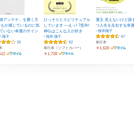
様アンテナ」を磨く方
ひっそりとスピリチュアル
運玉 見えないけど誰
誰もが感じているのに気
しています ―えっ! ?意外!
つ人生を左右する幸
ていない幸運のサイン
神仏はこんな人が好き
桜井識子
井 識子
桜井 識子
47
35
62
単行本
本
単行本（ソフトカバー）
￥1,620
512
￥1,728