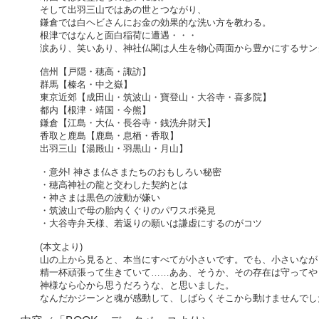
そして出羽三山ではあの世とつながり、
鎌倉では白ヘビさんにお金の効果的な洗い方を教わる。
根津ではなんと面白稲荷に遭遇・・・
涙あり、笑いあり、神社仏閣は人生を物心両面から豊かにするサン
信州【戸隠・穂高・諏訪】
群馬【榛名・中之嶽】
東京近郊【成田山・筑波山・寶登山・大谷寺・喜多院】
都内【根津・靖国・今熊】
鎌倉【江島・大仏・長谷寺・銭洗弁財天】
香取と鹿島【鹿島・息栖・香取】
出羽三山【湯殿山・羽黒山・月山】
・意外! 神さま仏さまたちのおもしろい秘密
・穂高神社の龍と交わした契約とは
・神さまは黒色の波動が嫌い
・筑波山で母の胎内くぐりのパワスポ発見
・大谷寺弁天様、若返りの願いは謙虚にするのがコツ
(本文より)
山の上から見ると、本当にすべてが小さいです。でも、小さいなが
精一杯頑張って生きていて……ああ、そうか、その存在は守ってや
神様なら心から思うだろうな、と思いました。
なんだかジーンと魂が感動して、しばらくそこから動けませんでし