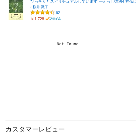
ひっそりとスピリチュアルしています ―えっ! ?意外! 神
桜井 識子
62
￥1,728
カスタマーレビュー