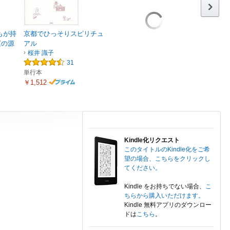
もが持
京都でひっそりスピリチュ
運の源
アル
桜井 識子
31
単行本
￥1,512
Kindle化リクエスト
このタイトルのKindle化をご希
望の場合、こちらをクリックし
てください。
Kindle をお持ちでない場合、
こ
ちらから購入いただけます。
Kindle 無料アプリのダウンロー
ドは
こちら
。