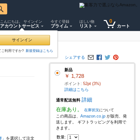
0
こんにちは。 サインイン
今すぐ登録
ほしい物
アカウントサービス
プライム
リスト
カート
直接取引で販売促進
サインイン
てご利用ですか?
新規登録はこちら
シェアする
新品
￥ 1,728
ポイント:
52pt (3%)
詳細はこちら
詳細
通常配送無料
在庫あり。
在庫状況
について
この商品は、
Amazon.co.jp
が販売、発
送します。 ギフトラッピングを利用で
きます。
数量:
便」
を選択して注文