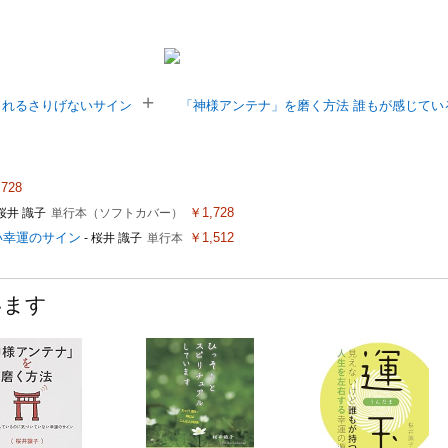
+
728
￥1,728
 桜井 識子
単行本（ソフトカバー）
い幸運のサイン
￥1,512
- 桜井 識子
単行本
います