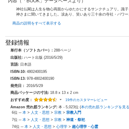
内容（「BOOK」データベースより）
神社仏閣は人生を物心両面からゆたかにするサンクチュアリ。識子
神さまに聞いてきました。涙あり、笑いあり三十余の寺社・パワー
商品の説明をすべて表示する
登録情報
単行本（ソフトカバー）:
288ページ
出版社:
ハート出版 (2016/5/29)
言語:
日本語
ISBN-10:
4802400195
ISBN-13:
978-4802400190
発売日：
2016/5/29
商品パッケージの寸法:
18.8 x 13 x 2 cm
おすすめ度：
19件のカスタマーレビュー
Amazon 売れ筋ランキング:
本 - 5,023位 (
本の売れ筋ランキングを見
6位
─
本
>
人文・思想
>
宗教
>
宗教入門
7位
─
本
>
人文・思想
>
宗教
>
神道・祭祀
74位
─
本
>
人文・思想
>
心理学
>
超心理学・心霊