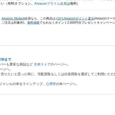
さい（有料オプション。
Amazonプライム会員
は無料）
Amazon Student
会員なら、この商品は
+10％Amazonポイント還元
(Amazonマ
ご注文は対象外)。
無料体験
でもれなくポイント2,000円分プレゼントキャンペーン実
/30まで
ンバーも豊富な雑誌など
古本ストア
のページへ。
ージへ。
み。売りたいと思った時に、宅配買取もしくは出張買取を選択してご利用いた
いジャンルの本をラインアップ。
心理学
の本ページへ。