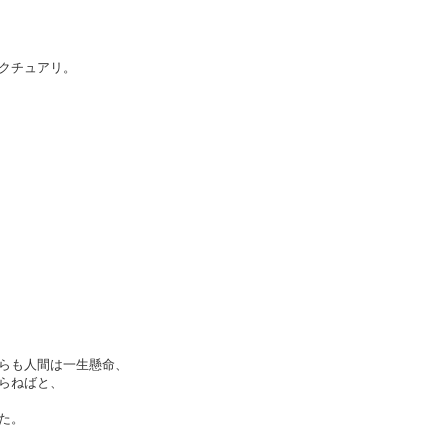
クチュアリ。
らも人間は一生懸命、
らねばと、
た。