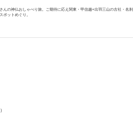
さんの神仏おしゃべり旅。ご期待に応え関東・甲信越+出羽三山の古社・名
スポットめぐり。
る
)