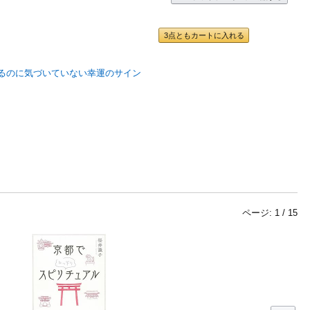
3点ともカートに入れる
ページ:
1
/
15