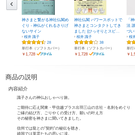
神さまと繋がる神社仏閣め
神社仏閣 パワースポットで
「神
ぐり - 神仏がくれるさりげ
神さまとコンタクトしてき
法 
ないサイン
ました (ひっそりとスピ…
づい
桜井 識子
桜井 識子
桜
28
38
単行本（ソフトカバー）
単行本（ソフトカバー）
単行
￥1,728
￥1,728
￥1,
商品の説明
内容紹介
識子さんの神仏おしゃべり旅。
ご期待に応え関東・甲信越プラス出羽三山の古社・名刹をめぐり
ご縁の結び方、ごりやくの受け方、願いの叶え方
その秘密を神さまに聞いてきました。
信州では龍との"契約"の秘伝を聴き、
靖国では英霊たちの思いに涙。