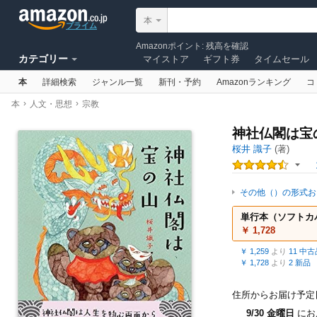
本
プライム
Amazonポイント
:
残高を確認
カテゴリー
マイストア
ギフト券
タイムセール
本
詳細検索
ジャンル一覧
新刊・予約
Amazonランキング
コ
›
›
本
人文・思想
宗教
神社仏閣は宝
桜井 識子
(著)
その他（）の形式お
単行本（ソフトカ
￥ 1,728
￥ 1,259
より
11 中
￥ 1,728
より
2 新品
住所からお届け予定
9/30 金曜日
にお