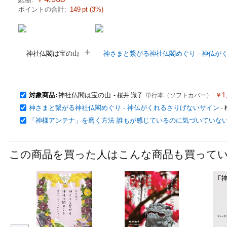
ポイントの合計:
149
pt (
3
%)
+
対象商品:
神社仏閣は宝の山
￥1,
- 桜井 識子
単行本（ソフトカバー）
神さまと繋がる神社仏閣めぐり - 神仏がくれるさりげないサイン
-
「神様アンテナ」を磨く方法 誰もが感じているのに気づいていな
この商品を買った人はこんな商品も買って