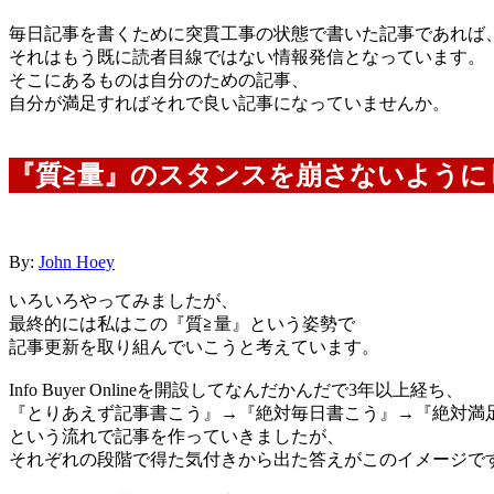
毎日記事を書くために突貫工事の状態で書いた記事であれば
それはもう既に読者目線ではない情報発信
となっています。
そこにあるものは自分のための記事、
自分が満足すればそれで良い記事になっていませんか。
『質≧量』のスタンスを崩さないように
By:
John Hoey
いろいろやってみましたが、
最終的には私はこの
『質≧量』
という姿勢で
記事更新を取り組んでいこうと考えています。
Info Buyer Onlineを開設してなんだかんだで3年以上経ち、
『とりあえず記事書こう』→『絶対毎日書こう』→『絶対満
という流れで記事を作っていきましたが、
それぞれの段階で得た気付きから出た答えがこのイメージで