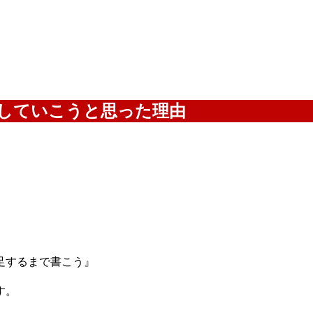
、
していこうと思った理由
足するまで書こう』
す。