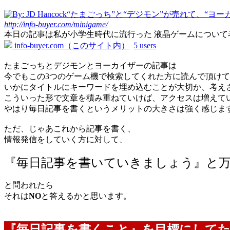
“たまごっち”と“デジモン”が売れて、“ヨ
http://info-buyer.com/minigame/
本日の記事は私が小学生時代に流行った 液晶ゲームについて考察してみ
info-buyer.com（このサイト内）
5 users
たまごっちとデジモンとヨーカイザーの記事は
今でもこの3つのゲーム機で検索してくれた方に読んで頂け
いかにタイトルにキーワードを埋め込むことが大切か
、考え
こういった形で文章を積み重ねていけば、アクセスは増えて
やはり毎日記事を書くというメリットの大きさは強く感じま
ただ、じゃあこれから記事を書く、
情報発信をしていく方に対して、
『毎日記事を書いていきましょう』と
と問われたら
それは
NO
と答えるかと思います。
『毎日記事を書くこと』を目標にして