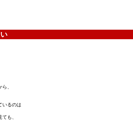
いい
から、
ているのは
見ても、