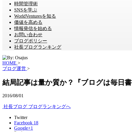
時間管理術
SNSを学ぶ
WorldVenturesを知る
価値を高める
情報発信を始める
お問い合わせ
ブログポリシー
社長ブログランキング
HOME
>
ブログ運営
>
結局記事は量か質か？『ブログは毎日
2016/08/01
社長ブログ ブログランキングへ
Twitter
Facebook
18
Google+
1