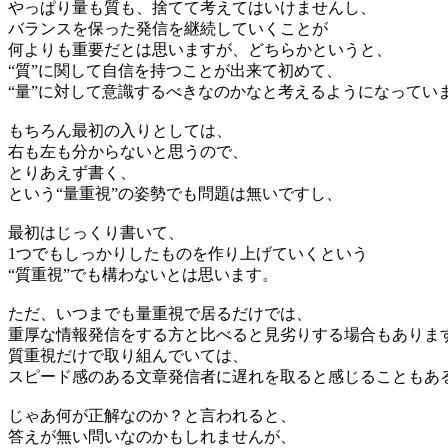
やっぱり量も質も、捨てて考えてはいけませんし、
バランスを保った発信を継続していくことが
何よりも重要だとは思いますが、どちらかというと、
“質”に関して自信を持つことが出来て初めて、
“量”に対して意識するべきなのかな
と考えるようになってい
もちろん最初の入りとしては、
右も左も分からないと思うので、
とりあえず書く、
という“量重視”の姿勢でも問題は無いですし、
最初はじっくり書いて、
1つでもしっかりしたものを作り上げていくという
“質重視”でも構わないとは思います。
ただ、
いつまでも量重視で居るだけでは、
重厚な情報発信をする方と比べると見劣りする
場合もありま
質重視だけで取り組んでいては、
スピード感のある文章発信者に遅れを取る
と感じることもあ
じゃあ何が正解なのか？と言われると、
答えが無い問いなのかもしれませんが、