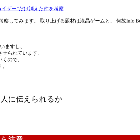
ーカイザー”だけ消えた件を考察
ます。 取り上げる題材は液晶ゲームと、 何故Info Buyer O
ていますし、
させられています。
いくので、
す。
万人に伝えられるか
たら注意。