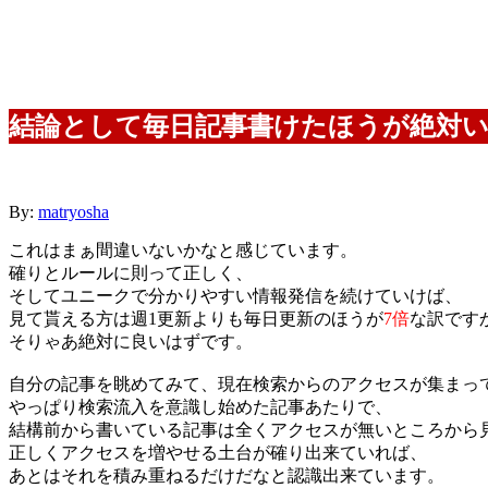
結論として毎日記事書けたほうが絶対
By:
matryosha
これはまぁ間違いないかな
と感じています。
確りとルールに則って正しく、
そしてユニークで分かりやすい情報発信
を続けていけば、
見て貰える方は週1更新よりも毎日更新のほうが
7倍
な訳です
そりゃあ絶対に良いはずです。
自分の記事を眺めてみて、現在検索からのアクセスが集まっ
やっぱり検索流入を意識し始めた記事あたりで、
結構前から書いている記事は全くアクセスが無いところから
正しくアクセスを増やせる土台が確り出来ていれば、
あとはそれを積み重ねるだけだなと認識出来ています。