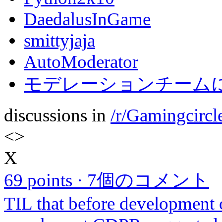
DaedalusInGame
smittyjaja
AutoModerator
モデレーションチームに
discussions in
/r/Gamingcircl
<
>
X
69 points
·
7個のコメント
TIL that before development 