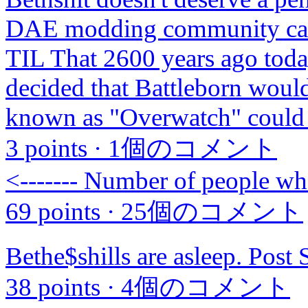
DAE modding community ca
TIL That 2600 years ago tod
decided that Battleborn would
known as "Overwatch" could 
3 points
·
1個のコメント
<------- Number of people w
69 points
·
25個のコメント
Bethe$shills are asleep. Post 
38 points
·
4個のコメント