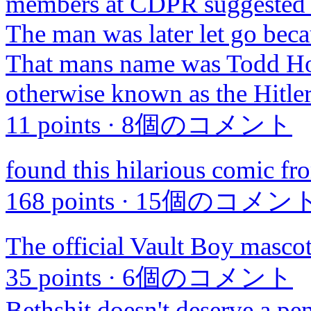
members at CDPR suggested t
The man was later let go becau
That mans name was Todd How
otherwise known as the Hitle
11 points
·
8個のコメント
found this hilarious comic f
168 points
·
15個のコメン
The official Vault Boy mascot
35 points
·
6個のコメント
Bethshit doesn't deserve a p