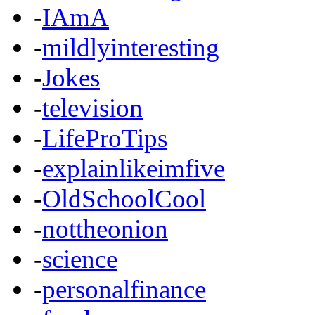
-
IAmA
-
mildlyinteresting
-
Jokes
-
television
-
LifeProTips
-
explainlikeimfive
-
OldSchoolCool
-
nottheonion
-
science
-
personalfinance