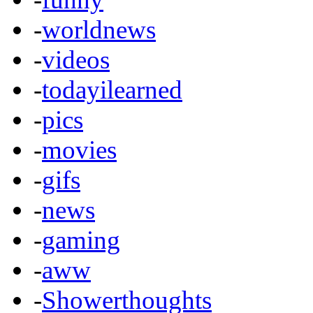
-
worldnews
-
videos
-
todayilearned
-
pics
-
movies
-
gifs
-
news
-
gaming
-
aww
-
Showerthoughts