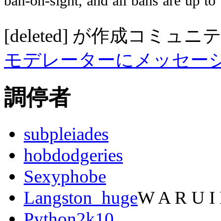
ban-on-sight,
and
all
bans
are
up
to
[deleted]
が作成
コミュニ
モデレーターにメッセー
調停者
subpleiades
hobdodgeries
Sexyphobe
Langston_huge
W A R U I
Python2k10