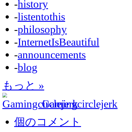
-
history
-
listentothis
-
philosophy
-
InternetIsBeautiful
-
announcements
-
blog
もっと »
Gamingcirclejerk
個のコメント