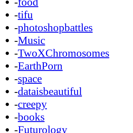
-
food
-
tifu
-
photoshopbattles
-
Music
-
TwoXChromosomes
-
EarthPorn
-
space
-
dataisbeautiful
-
creepy
-
books
-
Futurology