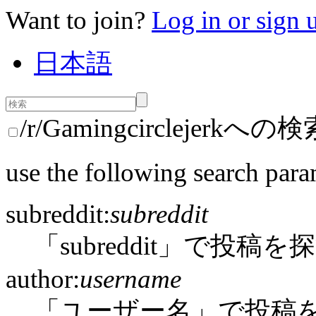
Want to join?
Log in or sign 
日本語
/r/Gamingcirclejerkへ
use the following search para
subreddit:
subreddit
「subreddit」で投稿を
author:
username
「ユーザー名」で投稿