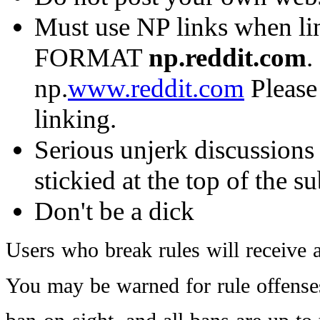
Must use NP links when li
FORMAT
np.reddit.com
.
np.
www.reddit.com
Please
linking.
Serious unjerk discussions
stickied at the top of the s
Don't be a dick
Users
who
break
rules
will
receive
You
may
be
warned
for
rule
offense