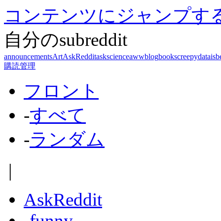
コンテンツにジャンプす
自分のsubreddit
announcements
Art
AskReddit
askscience
aww
blog
books
creepy
dataisb
購読管理
フロント
-
すべて
-
ランダム
|
AskReddit
-
funny