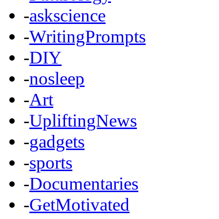
-
askscience
-
WritingPrompts
-
DIY
-
nosleep
-
Art
-
UpliftingNews
-
gadgets
-
sports
-
Documentaries
-
GetMotivated