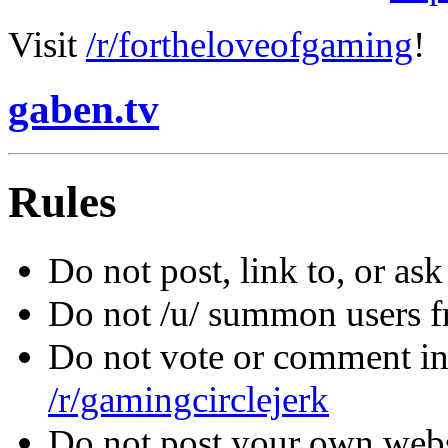
Visit
/r/fortheloveofgaming
!
gaben.tv
Rules
Do not post, link to, or as
Do not /u/ summon users f
Do not vote or comment in
/r/gamingcirclejerk
Do not post your own websi