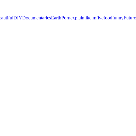
eautiful
DIY
Documentaries
EarthPorn
explainlikeimfive
food
funny
Futur