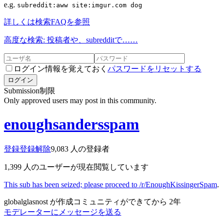
e.g.
subreddit:aww site:imgur.com dog
詳しくは検索FAQを参照
高度な検索: 投稿者や、subredditで……
ログイン情報を覚えておく
パスワードをリセットする
ログイン
Submission制限
Only approved users may post in this community.
enoughsandersspam
登録
登録解除
9,083
人の登録者
1,399
人のユーザーが現在閲覧しています
This sub has been seized; please proceed to /r/EnoughKissingerSpam
globalglasnost が作成
コミュニティができてから
2年
モデレーターにメッセージを送る