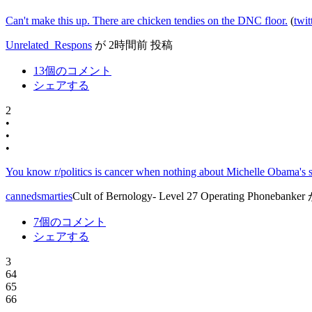
Can't make this up. There are chicken tendies on the DNC floor.
(
twit
Unrelated_Respons
が
2時間前
投稿
13個のコメント
シェアする
2
•
•
•
You know r/politics is cancer when nothing about Michelle Obama's sp
cannedsmarties
Cult of Bernology- Level 27 Operating Phonebanker
7個のコメント
シェアする
3
64
65
66