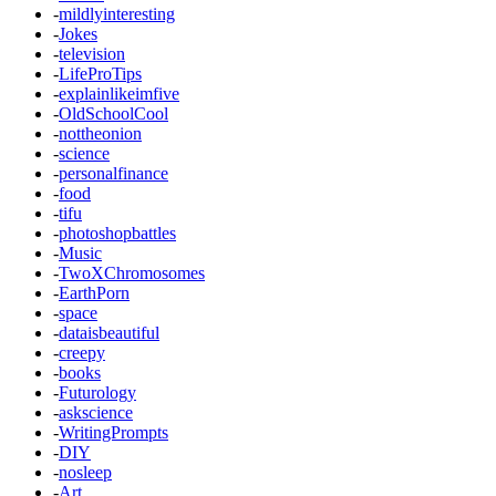
-
mildlyinteresting
-
Jokes
-
television
-
LifeProTips
-
explainlikeimfive
-
OldSchoolCool
-
nottheonion
-
science
-
personalfinance
-
food
-
tifu
-
photoshopbattles
-
Music
-
TwoXChromosomes
-
EarthPorn
-
space
-
dataisbeautiful
-
creepy
-
books
-
Futurology
-
askscience
-
WritingPrompts
-
DIY
-
nosleep
-
Art