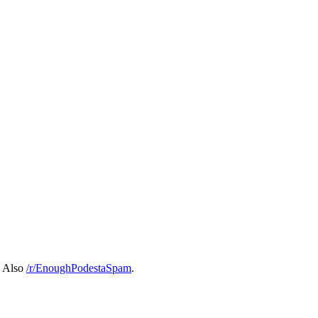
. Also
/r/EnoughPodestaSpam
.