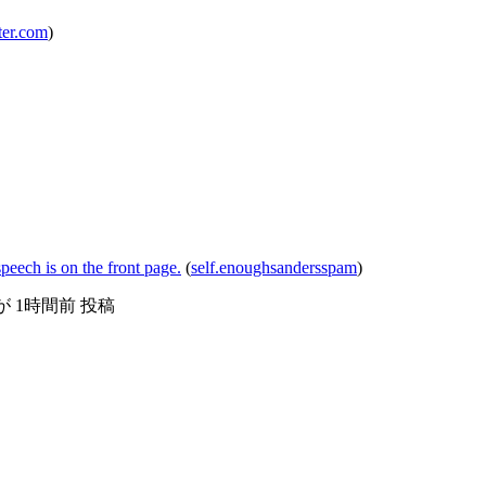
ter.com
)
eech is on the front page.
(
self.enoughsandersspam
)
が
1時間前
投稿