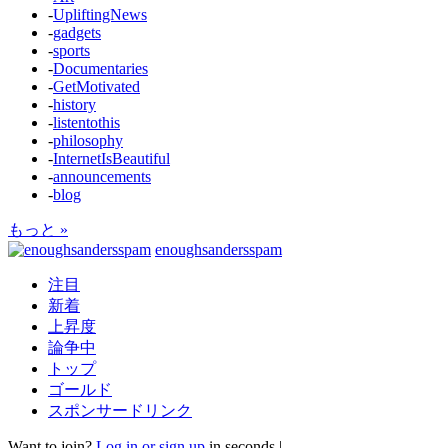
-
UpliftingNews
-
gadgets
-
sports
-
Documentaries
-
GetMotivated
-
history
-
listentothis
-
philosophy
-
InternetIsBeautiful
-
announcements
-
blog
もっと »
enoughsandersspam
注目
新着
上昇度
論争中
トップ
ゴールド
スポンサードリンク
Want to join?
Log in or sign up
in seconds.
|