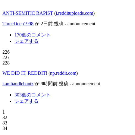
ANTI-SEMITIC RAPIST
(
i.reddituploads.com
)
ThreeDeep1998
が
2日前
投稿 -
announcement
170個のコメント
シェアする
226
227
228
WE DID IT, REDDIT!
(
np.reddit.com
)
kanthandlebantz
が
9時間前
投稿 -
announcement
303個のコメント
シェアする
1
82
83
84