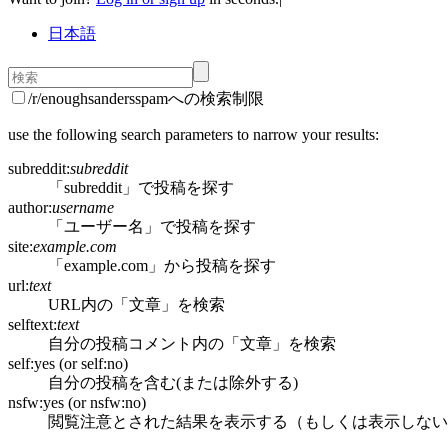
日本語
/r/enoughsandersspamへの検索制限
use the following search parameters to narrow your results:
subreddit:
subreddit
「subreddit」で投稿を探す
author:
username
「ユーザー名」で投稿を探す
site:
example.com
「example.com」から投稿を探す
url:
text
URL内の「文章」を検索
selftext:
text
自分の投稿コメント内の「文章」を検索
self:yes (or self:no)
自分の投稿を含む(または除外する)
nsfw:yes (or nsfw:no)
閲覧注意とされた結果を表示する（もしくは表示しない