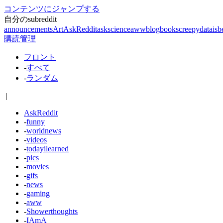
コンテンツにジャンプする
自分のsubreddit
announcements
Art
AskReddit
askscience
aww
blog
books
creepy
dataisb
購読管理
フロント
-
すべて
-
ランダム
|
AskReddit
-
funny
-
worldnews
-
videos
-
todayilearned
-
pics
-
movies
-
gifs
-
news
-
gaming
-
aww
-
Showerthoughts
-
IAmA